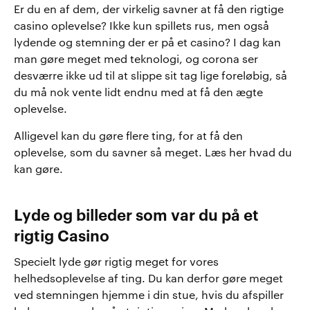
Er du en af dem, der virkelig savner at få den rigtige
casino oplevelse? Ikke kun spillets rus, men også
lydende og stemning der er på et casino? I dag kan
man gøre meget med teknologi, og corona ser
desværre ikke ud til at slippe sit tag lige foreløbig, så
du må nok vente lidt endnu med at få den ægte
oplevelse.
Alligevel kan du gøre flere ting, for at få den
oplevelse, som du savner så meget. Læs her hvad du
kan gøre.
Lyde og billeder som var du på et
rigtig Casino
Specielt lyde gør rigtig meget for vores
helhedsoplevelse af ting. Du kan derfor gøre meget
ved stemningen hjemme i din stue, hvis du afspiller