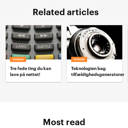
Related articles
NYHEDER
NYHEDER
Tre fede ting du kan
Teknologien bag
lave på nettet!
tilfældighedsgeneratorer
Most read