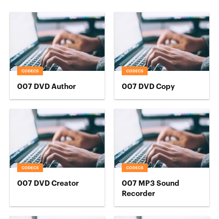
CODECS
CODECS
007 DVD Author
007 DVD Copy
CODECS
CODECS
007 DVD Creator
007 MP3 Sound
Recorder