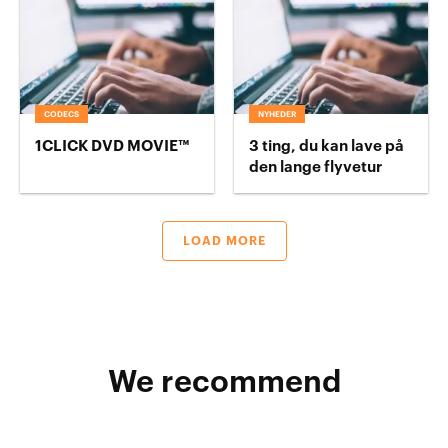
CODECS
NYHEDER
1CLICK DVD MOVIE™
3 ting, du kan lave på
den lange flyvetur
LOAD MORE
We recommend