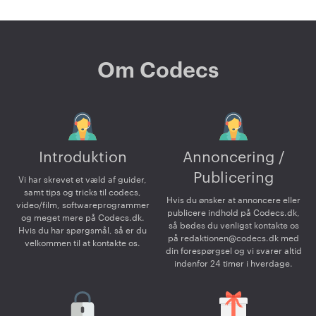
Om Codecs
Introduktion
Annoncering /
Publicering
Vi har skrevet et væld af guider,
samt tips og tricks til codecs,
Hvis du ønsker at annoncere eller
video/film, softwareprogrammer
publicere indhold på Codecs.dk,
og meget mere på Codecs.dk.
så bedes du venligst kontakte os
Hvis du har spørgsmål, så er du
på
redaktionen@codecs.dk
med
velkommen til at kontakte os.
din forespørgsel og vi svarer altid
indenfor 24 timer i hverdage.