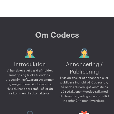
Om Codecs
Introduktion
Annoncering /
Vi har skrevet et væld af guider,
Publicering
samt tips og tricks til codecs,
Hvis du ønsker at annoncere eller
video/film, softwareprogrammer
publicere indhold på Codecs.dk,
og meget mere på Codecs.dk.
så bedes du venligst kontakte os
Hvis du har spørgsmål, så er du
på
redaktionen@codecs.dk
med
velkommen til at kontakte os.
din forespørgsel og vi svarer altid
indenfor 24 timer i hverdage.