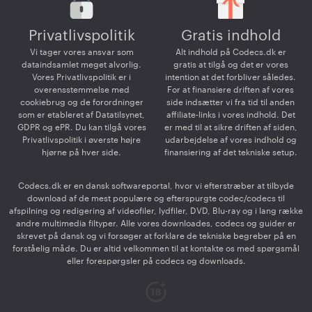
Privatlivspolitik
Gratis indhold
Vi tager vores ansvar som
Alt indhold på Codecs.dk er
dataindsamlet meget alvorlig.
gratis at tilgå og det er vores
Vores Privatlivspolitik er i
intention at det forbliver således.
overensstemmelse med
For at finansiere driften af vores
cookiebrug og de forordninger
side indsætter vi fra tid til anden
som er etableret af Datatilsynet,
affiliate-links i vores indhold. Det
GDPR og ePR. Du kan tilgå vores
er med til at sikre driften af siden,
Privatlivspolitik i øverste højre
udarbejdelse af vores indhold og
hjørne på hver side.
finansiering af det tekniske setup.
Codecs.dk er en dansk softwareportal, hvor vi efterstræber at tilbyde
download af de mest populære og efterspurgte codec/codecs til
afspilning og redigering af videofiler, lydfiler, DVD, Blu-ray og i lang række
andre multimedia filtyper. Alle vores downloades, codecs og guider er
skrevet på dansk og vi forsøger at forklare de tekniske begreber på en
forståelig måde. Du er altid velkommen til at kontakte os med spørgsmål
eller forespørgsler på codecs og downloads.