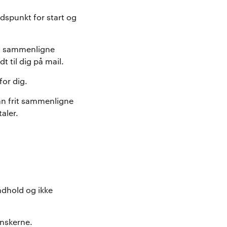
tidspunkt for start og
r, sammenligne
 til dig på mail.
for dig.
kan frit sammenligne
aler.
indhold og ikke
ønskerne.