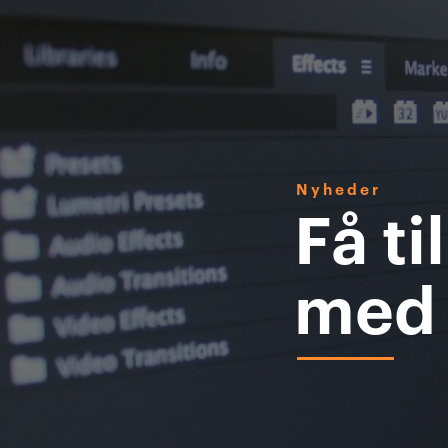
Nyheder
Få t
med 