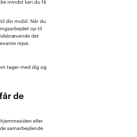
ikke mindst kan du få
til din mobil. Når du
ngsarbejdet op til
 tidskrævende det
evante rejse.
som tager med dig og
får de
å hjemmesiden eller
il de samarbejdende