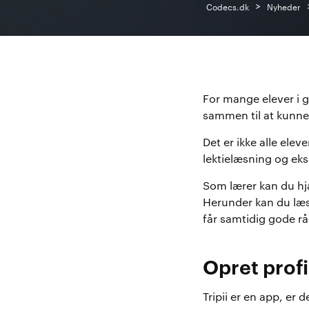
>
Codecs.dk
Nyheder
For mange elever i 
sammen til at kunne
Det er ikke alle ele
lektielæsning og ek
Som lærer kan du hj
Herunder kan du læs
får samtidig gode råd
Opret profil
Tripii er en app, er