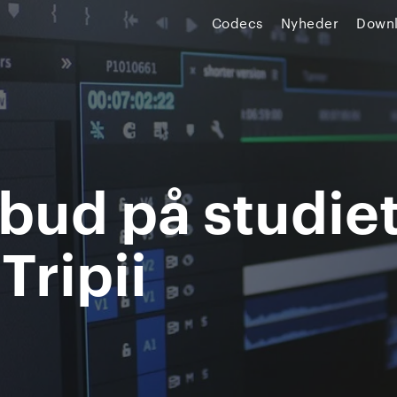
Codecs
Nyheder
Down
ilbud på studie
Tripii