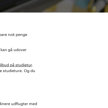
spare nok penge
e kan gå udover
ilbud på studietur
.
e studieture. Og du
rdinere udflugter med