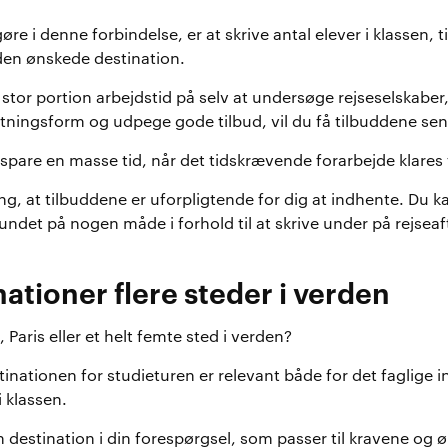
øre i denne forbindelse, er at skrive antal elever i klassen, 
den ønskede destination.
 stor portion arbejdstid på selv at undersøge rejseselskabe
tningsform og udpege gode tilbud, vil du få tilbuddene sendt
spare en masse tid, når det tidskrævende forarbejde klares 
ng, at tilbuddene er uforpligtende for dig at indhente. Du 
det på nogen måde i forhold til at skrive under på rejseaft
ationer flere steder i verden
 Paris eller et helt femte sted i verden?
stinationen for studieturen er relevant både for det faglige 
i klassen.
en destination i din forespørgsel, som passer til kravene og 