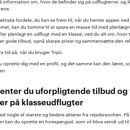
få information om, hvor de befinder sig på udflugterne, og 
rene.
aktiske fordele, du kan se frem til, når du henter appen ned 
met, kan du komme til at spare en masse tid med planlægni
 før planlagt en udflugt med en klasse, ved du alt om, hvor
ter gode tilbud, opnå skarpe priser og sammensætte den rel
e tid på, når du bruger Tripii.
du oprette dig med en profil, og det samme kan den lærer, 
en.
nter du uforpligtende tilbud og 
er på klasseudflugter
ed nogle af største og bedste aktører fra rejsebranchen. P
pen kan du oprette en forespørgsel, som vil blive sendt ud t