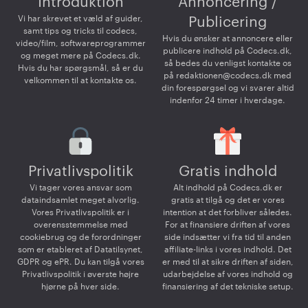
Introduktion
Annoncering /
Vi har skrevet et væld af guider,
Publicering
samt tips og tricks til codecs,
Hvis du ønsker at annoncere eller
video/film, softwareprogrammer
publicere indhold på Codecs.dk,
og meget mere på Codecs.dk.
så bedes du venligst kontakte os
Hvis du har spørgsmål, så er du
på
redaktionen@codecs.dk
med
velkommen til at kontakte os.
din forespørgsel og vi svarer altid
indenfor 24 timer i hverdage.
Privatlivspolitik
Gratis indhold
Vi tager vores ansvar som
Alt indhold på Codecs.dk er
dataindsamlet meget alvorlig.
gratis at tilgå og det er vores
Vores Privatlivspolitik er i
intention at det forbliver således.
overensstemmelse med
For at finansiere driften af vores
cookiebrug og de forordninger
side indsætter vi fra tid til anden
som er etableret af Datatilsynet,
affiliate-links i vores indhold. Det
GDPR og ePR. Du kan tilgå vores
er med til at sikre driften af siden,
Privatlivspolitik i øverste højre
udarbejdelse af vores indhold og
hjørne på hver side.
finansiering af det tekniske setup.