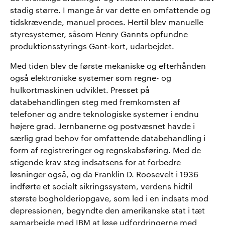
stadig større. I mange år var dette en omfattende og
tidskrævende, manuel proces. Hertil blev manuelle
styresystemer, såsom Henry Gannts opfundne
produktionsstyrings Gant-kort, udarbejdet.
Med tiden blev de første mekaniske og efterhånden
også elektroniske systemer som regne- og
hulkortmaskinen udviklet. Presset på
databehandlingen steg med fremkomsten af
telefoner og andre teknologiske systemer i endnu
højere grad. Jernbanerne og postvæsnet havde i
særlig grad behov for omfattende databehandling i
form af registreringer og regnskabsføring. Med de
stigende krav steg indsatsens for at forbedre
løsninger også, og da Franklin D. Roosevelt i 1936
indførte et socialt sikringssystem, verdens hidtil
største bogholderiopgave, som led i en indsats mod
depressionen, begyndte den amerikanske stat i tæt
samarbejde med IBM at løse udfordringerne med