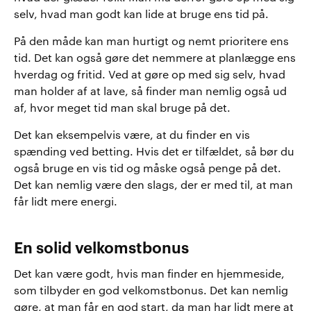
selv, hvad man godt kan lide at bruge ens tid på.
På den måde kan man hurtigt og nemt prioritere ens
tid. Det kan også gøre det nemmere at planlægge ens
hverdag og fritid. Ved at gøre op med sig selv, hvad
man holder af at lave, så finder man nemlig også ud
af, hvor meget tid man skal bruge på det.
Det kan eksempelvis være, at du finder en vis
spænding ved betting. Hvis det er tilfældet, så bør du
også bruge en vis tid og måske også penge på det.
Det kan nemlig være den slags, der er med til, at man
får lidt mere energi.
En solid velkomstbonus
Det kan være godt, hvis man finder en hjemmeside,
som tilbyder en god velkomstbonus. Det kan nemlig
gøre, at man får en god start, da man har lidt mere at