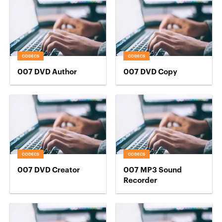
CODECS
CODECS
007 DVD Author
007 DVD Copy
CODECS
CODECS
007 DVD Creator
007 MP3 Sound
Recorder