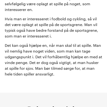
selvfølgelig være oplagt at spille på noget, som
interesserer en.
Hvis man er interesseret i fodbold og cykling, så vil
det være oplagt at spille på de sportsgrene. Man vil
typisk også have bedre forstand på de sportsgrene,
som man er interesseret i.
Det kan også hjælpe en, når man skal til at spille. Man
vil nemlig have noget viden, som man kan tage
udgangspunkt i. Det vil forhåbentlig hjælpe en med at
vinde penge. Det er dog også vigtigt, at man husker
at spille for sjov. Man bør tilmed sørge for, at man
hele tiden spiller ansvarligt.