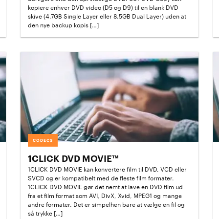
kopiere enhver DVD video (D5 og D9) til en blank DVD
skive (4.7GB Single Layer eller 8.5GB Dual Layer) uden at
den nye backup kopis […]
CODECS
1CLICK DVD MOVIE™
1CLICK DVD MOVIE kan konvertere film til DVD, VCD eller
SVCD og er kompatibelt med de fleste film formater.
1CLICK DVD MOVIE gør det nemt at lave en DVD film ud
fra et film format som AVI, DivX, Xvid, MPEG1 og mange
andre formater. Det er simpelhen bare at vælge en fil og
så trykke […]