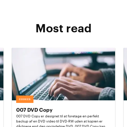
Most read
CODECS
007 DVD Copy
007 DVD Copy er designet til at foretage en perfekt
backup af en DVD video til DVD-RW uden at kopien er
dårligere end den oprindelige DVD. 007 DVD Copy kan