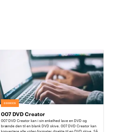
CODECS
007 DVD Creator
007 DVD Creator kan i sin enkelhed lave en DVD og
brænde den til en blank DVD skive. 007 DVD Creator kan
konvertere alle video formater direkte til en DVD skive. Så