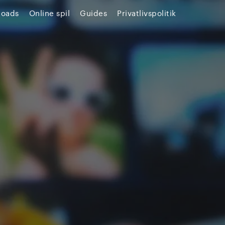
loads
Online spil
Guides
Privatlivspolitik