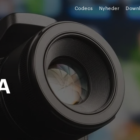
Codecs
Nyheder
Down
A