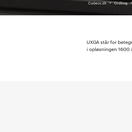
>
Codecs.dk
Ordbog
UXGA står for betegn
i opløsningen 1600 x