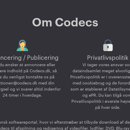
Om Codecs
ncering / Publicering
Privatlivspolitik
du ønsker at annoncere eller
Vi tager vores ansvar s
ere indhold på Codecs.dk, så
dataindsamlet meget alvorlig
 du venligst kontakte os på
Privatlivspolitik er i overenss
ktionen@codecs.dk
med din
med cookiebrug og de foror
gsel og vi svarer altid indenfor
som er etableret af Datatilsyn
24 timer i hverdage.
og ePR. Du kan tilgå vor
Privatlivspolitik i øverste højr
på hver side.
nsk softwareportal, hvor vi efterstræber at tilbyde download af 
ecs til afspilning og redigering af videofiler, lydfiler, DVD, Blu-ra