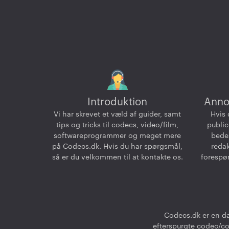
Introduktion
Anno
Vi har skrevet et væld af guider, samt
Hvis 
tips og tricks til codecs, video/film,
public
softwareprogrammer og meget mere
bedes
på Codecs.dk. Hvis du har spørgsmål,
reda
så er du velkommen til at kontakte os.
forespør
Codecs.dk er en da
efterspurgte codec/cod