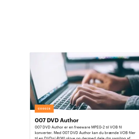
CODECS
007 DVD Author
007 DVD Author er en freeware MPEG-2 til VOB fil
konverter. Med 007 DVD Author kan du brænde VOB filer
til en DVD+/-R(W) skive og dermed dele din samling af