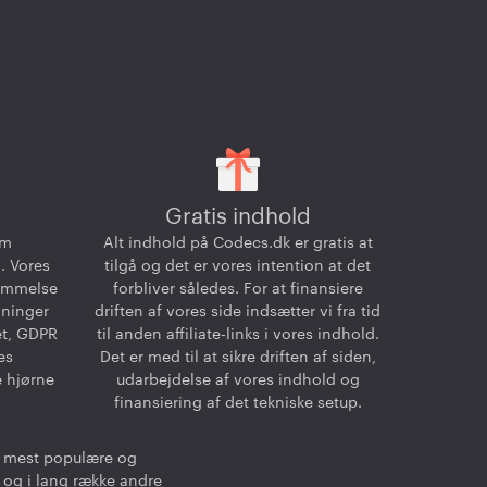
Gratis indhold
om
Alt indhold på Codecs.dk er gratis at
. Vores
tilgå og det er vores intention at det
temmelse
forbliver således. For at finansiere
dninger
driften af vores side indsætter vi fra tid
et, GDPR
til anden affiliate-links i vores indhold.
es
Det er med til at sikre driften af siden,
e hjørne
udarbejdelse af vores indhold og
finansiering af det tekniske setup.
de mest populære og
y og i lang række andre