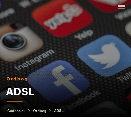
Ordbog
ADSL
>
>
Codecs.dk
Ordbog
ADSL