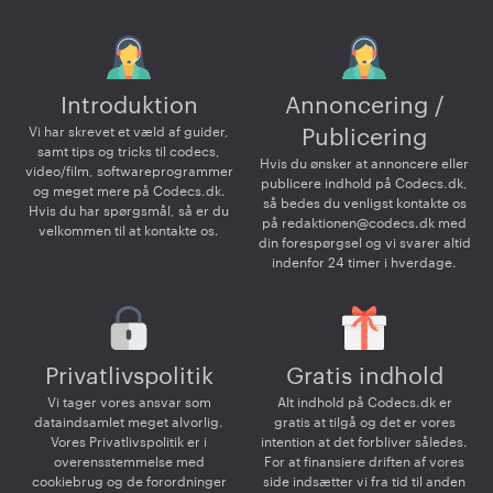
Introduktion
Annoncering /
Vi har skrevet et væld af guider,
Publicering
samt tips og tricks til codecs,
Hvis du ønsker at annoncere eller
video/film, softwareprogrammer
publicere indhold på Codecs.dk,
og meget mere på Codecs.dk.
så bedes du venligst kontakte os
Hvis du har spørgsmål, så er du
på
redaktionen@codecs.dk
med
velkommen til at kontakte os.
din forespørgsel og vi svarer altid
indenfor 24 timer i hverdage.
Privatlivspolitik
Gratis indhold
Vi tager vores ansvar som
Alt indhold på Codecs.dk er
dataindsamlet meget alvorlig.
gratis at tilgå og det er vores
Vores Privatlivspolitik er i
intention at det forbliver således.
overensstemmelse med
For at finansiere driften af vores
cookiebrug og de forordninger
side indsætter vi fra tid til anden