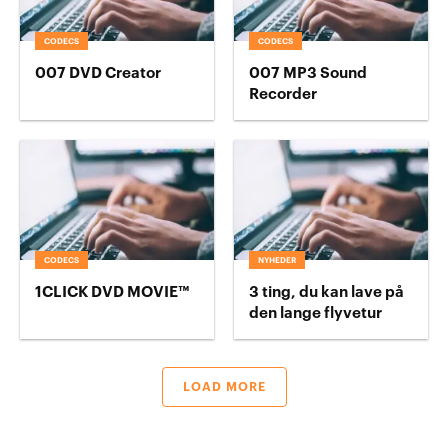
CODECS
CODECS
007 DVD Creator
007 MP3 Sound
Recorder
CODECS
NYHEDER
1CLICK DVD MOVIE™
3 ting, du kan lave på
den lange flyvetur
LOAD MORE