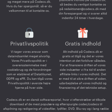
publicere indhold på Codecs.dk,
og meget mere på Codecs.dk.
så bedes du venligst kontakte os
Hvis du har spørgsmål, så er du
på
redaktionen@codecs.dk
med
velkommen til at kontakte os.
din forespørgsel og vi svarer altid
indenfor 24 timer i hverdage.
Privatlivspolitik
Gratis indhold
Vi tager vores ansvar som
Alt indhold på Codecs.dk er
dataindsamlet meget alvorlig.
gratis at tilgå og det er vores
Vores Privatlivspolitik er i
intention at det forbliver således.
overensstemmelse med
For at finansiere driften af vores
cookiebrug og de forordninger
side indsætter vi fra tid til anden
som er etableret af Datatilsynet,
affiliate-links i vores indhold. Det
GDPR og ePR. Du kan tilgå vores
er med til at sikre driften af siden,
Privatlivspolitik i øverste højre
udarbejdelse af vores indhold og
hjørne på hver side.
finansiering af det tekniske setup.
Codecs.dk er en dansk softwareportal, hvor vi efterstræber at tilbyde
download af de mest populære og efterspurgte codec/codecs til
afspilning og redigering af videofiler, lydfiler, DVD, Blu-ray og i lang række