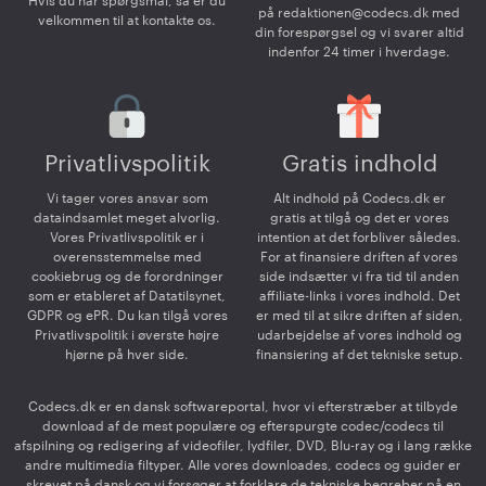
Hvis du har spørgsmål, så er du
på
redaktionen@codecs.dk
med
velkommen til at kontakte os.
din forespørgsel og vi svarer altid
indenfor 24 timer i hverdage.
Privatlivspolitik
Gratis indhold
Vi tager vores ansvar som
Alt indhold på Codecs.dk er
dataindsamlet meget alvorlig.
gratis at tilgå og det er vores
Vores Privatlivspolitik er i
intention at det forbliver således.
overensstemmelse med
For at finansiere driften af vores
cookiebrug og de forordninger
side indsætter vi fra tid til anden
som er etableret af Datatilsynet,
affiliate-links i vores indhold. Det
GDPR og ePR. Du kan tilgå vores
er med til at sikre driften af siden,
Privatlivspolitik i øverste højre
udarbejdelse af vores indhold og
hjørne på hver side.
finansiering af det tekniske setup.
Codecs.dk er en dansk softwareportal, hvor vi efterstræber at tilbyde
download af de mest populære og efterspurgte codec/codecs til
afspilning og redigering af videofiler, lydfiler, DVD, Blu-ray og i lang række
andre multimedia filtyper. Alle vores downloades, codecs og guider er
skrevet på dansk og vi forsøger at forklare de tekniske begreber på en