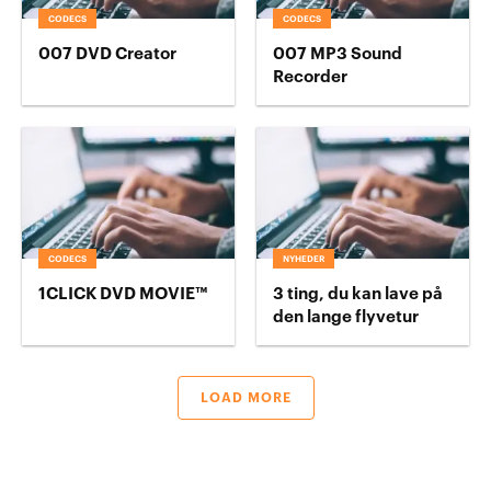
CODECS
CODECS
007 DVD Creator
007 MP3 Sound
Recorder
CODECS
NYHEDER
1CLICK DVD MOVIE™
3 ting, du kan lave på
den lange flyvetur
LOAD MORE