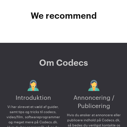
We recommend
Om Codecs
Introduktion
Annoncering /
Publicering
Vi har skrevet et væld af guider,
samt tips og tricks til codecs,
Hvis du ønsker at annoncere eller
video/film, softwareprogrammer
publicere indhold på Codecs.dk,
og meget mere på Codecs.dk.
så bedes du venligst kontakte os