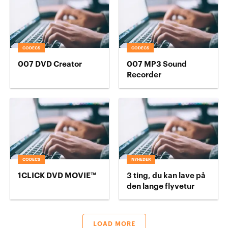
CODECS
CODECS
007 DVD Creator
007 MP3 Sound
Recorder
CODECS
NYHEDER
1CLICK DVD MOVIE™
3 ting, du kan lave på
den lange flyvetur
LOAD MORE