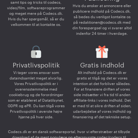
samt tips og tricks til codecs,
Hvis du ønsker at annoncere eller
video/film, softwareprogrammer
publicere indhold på Codecs.dk,
og meget mere på Codecs.dk.
så bedes du venligst kontakte os
Hvis du har spørgsmål, så er du
på
redaktionen@codecs.dk
med
velkommen til at kontakte os.
din forespørgsel og vi svarer altid
indenfor 24 timer i hverdage.
Privatlivspolitik
Gratis indhold
Vi tager vores ansvar som
Alt indhold på Codecs.dk er
dataindsamlet meget alvorlig.
gratis at tilgå og det er vores
Vores Privatlivspolitik er i
intention at det forbliver således.
overensstemmelse med
For at finansiere driften af vores
cookiebrug og de forordninger
side indsætter vi fra tid til anden
som er etableret af Datatilsynet,
affiliate-links i vores indhold. Det
GDPR og ePR. Du kan tilgå vores
er med til at sikre driften af siden,
Privatlivspolitik i øverste højre
udarbejdelse af vores indhold og
hjørne på hver side.
finansiering af det tekniske setup.
Codecs.dk er en dansk softwareportal, hvor vi efterstræber at tilbyde
download af de mest populære og efterspurgte codec/codecs til