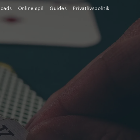
loads
Online spil
Guides
Privatlivspolitik