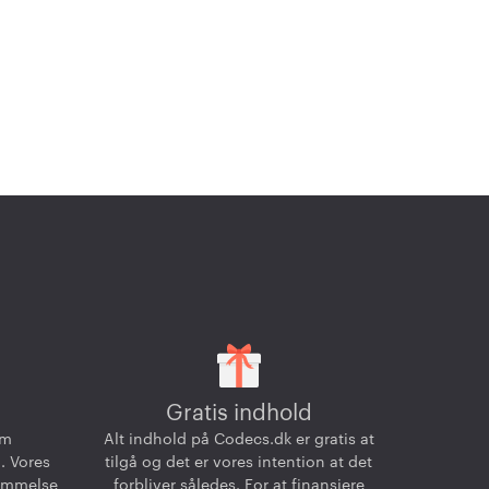
Gratis indhold
om
Alt indhold på Codecs.dk er gratis at
. Vores
tilgå og det er vores intention at det
temmelse
forbliver således. For at finansiere