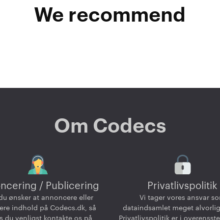
We recommend
Om Codecs
ncering / Publicering
Privatlivspolitik
du ønsker at annoncere eller
Vi tager vores ansvar s
ere indhold på Codecs.dk, så
dataindsamlet meget alvorlig
 du venligst kontakte os på
Privatlivspolitik er i overenss