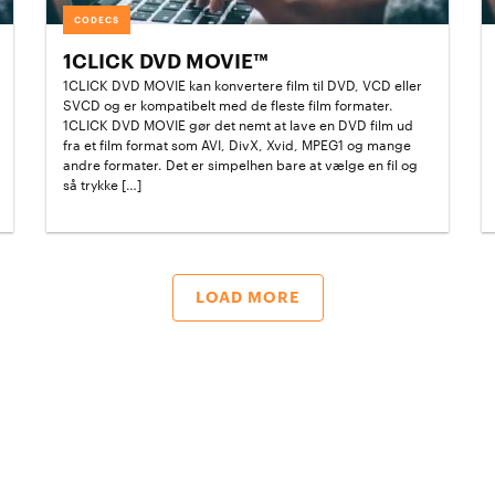
CODECS
1CLICK DVD MOVIE™
1CLICK DVD MOVIE kan konvertere film til DVD, VCD eller
SVCD og er kompatibelt med de fleste film formater.
1CLICK DVD MOVIE gør det nemt at lave en DVD film ud
fra et film format som AVI, DivX, Xvid, MPEG1 og mange
andre formater. Det er simpelhen bare at vælge en fil og
så trykke […]
LOAD MORE