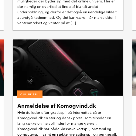
muligheder der byder sig med det online univers. Her er
der nemlig en overflod at finde af blandt andet
underholdning, og derfor er det også en uendelige kilde til
at undgå kedsomhed. Og det kan være, når man sidder i
venteværelset og venter på at […]
ONLINE SPIL
Anmeldelse af Komogvind.dk
Hvis du leder efter gratisspil på internettet, så er
Komogvind.dk en stor og dansk portal som tilbyder en
lang række online spil indenfor mange genrer.
Komogvind.dk har både klassiske kortspil, brætspil og
computerspil, samt en række nye actionspil og pengespil.