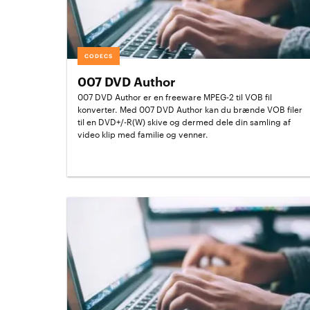
CODECS
007 DVD Author
007 DVD Author er en freeware MPEG-2 til VOB fil
konverter. Med 007 DVD Author kan du brænde VOB filer
til en DVD+/-R(W) skive og dermed dele din samling af
video klip med familie og venner.