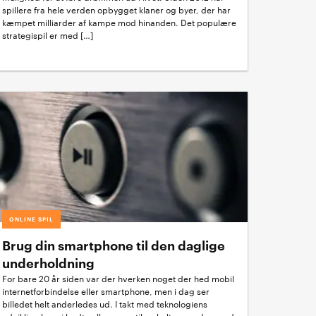
spillere fra hele verden opbygget klaner og byer, der har
kæmpet milliarder af kampe mod hinanden. Det populære
strategispil er med […]
ONLINE SPIL
Brug din smartphone til den daglige
underholdning
For bare 20 år siden var der hverken noget der hed mobil
internetforbindelse eller smartphone, men i dag ser
billedet helt anderledes ud. I takt med teknologiens