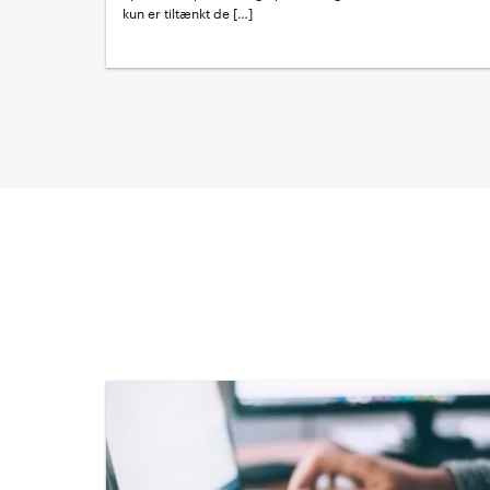
kun er tiltænkt de […]