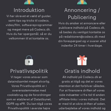
Introduktion
Annoncering /
Vi har skrevet et væld af guider,
Publicering
samt tips og tricks til codecs,
Hvis du ønsker at annoncere eller
video/film, softwareprogrammer
publicere indhold på Codecs.dk,
og meget mere på Codecs.dk.
så bedes du venligst kontakte os
Hvis du har spørgsmål, så er du
på
redaktionen@codecs.dk
med
velkommen til at kontakte os.
din forespørgsel og vi svarer altid
indenfor 24 timer i hverdage.
Privatlivspolitik
Gratis indhold
Vi tager vores ansvar som
Alt indhold på Codecs.dk er
dataindsamlet meget alvorlig.
gratis at tilgå og det er vores
Vores Privatlivspolitik er i
intention at det forbliver således.
overensstemmelse med
For at finansiere driften af vores
cookiebrug og de forordninger
side indsætter vi fra tid til anden
som er etableret af Datatilsynet,
affiliate-links i vores indhold. Det
GDPR og ePR. Du kan tilgå vores
er med til at sikre driften af siden,
Privatlivspolitik i øverste højre
udarbejdelse af vores indhold og