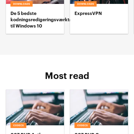
DOWNLOADS
DOWNLOADS
De 5 bedste
ExpressVPN
kodningsredigeringsværktøj
til Windows 10
Most read
CODECS
CODECS