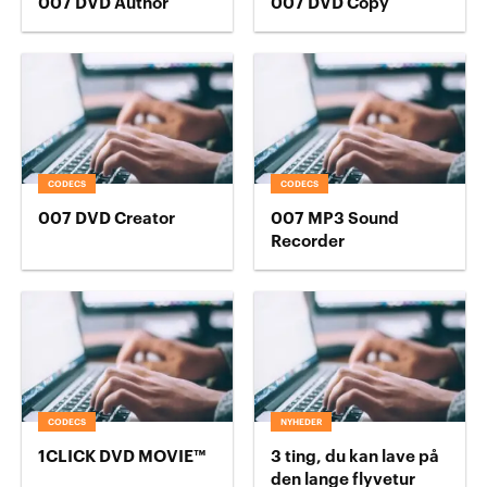
007 DVD Author
007 DVD Copy
CODECS
CODECS
007 DVD Creator
007 MP3 Sound
Recorder
CODECS
NYHEDER
1CLICK DVD MOVIE™
3 ting, du kan lave på
den lange flyvetur