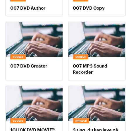
007 DVD Author
007 DVD Copy
CODECS
CODECS
007 DVD Creator
007 MP3 Sound
Recorder
CODECS
NYHEDER
1CLICK DVD MOVIE™
3 ting, du kan lave på