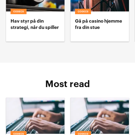
CODECS
CODECS
Hav styr på din
Gå på casino hjemme
strategi, når du spiller
fra din stue
Most read
CODECS
CODECS