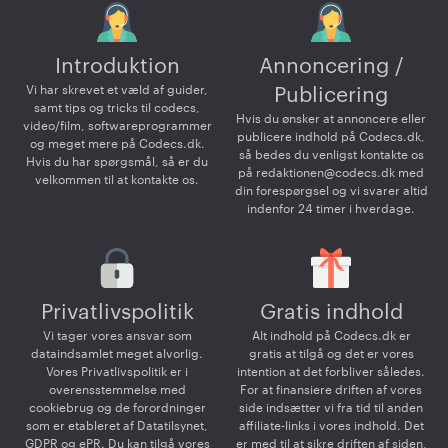
Introduktion
Annoncering /
Vi har skrevet et væld af guider,
Publicering
samt tips og tricks til codecs,
Hvis du ønsker at annoncere eller
video/film, softwareprogrammer
publicere indhold på Codecs.dk,
og meget mere på Codecs.dk.
så bedes du venligst kontakte os
Hvis du har spørgsmål, så er du
på
redaktionen@codecs.dk
med
velkommen til at kontakte os.
din forespørgsel og vi svarer altid
indenfor 24 timer i hverdage.
Privatlivspolitik
Gratis indhold
Vi tager vores ansvar som
Alt indhold på Codecs.dk er
dataindsamlet meget alvorlig.
gratis at tilgå og det er vores
Vores Privatlivspolitik er i
intention at det forbliver således.
overensstemmelse med
For at finansiere driften af vores
cookiebrug og de forordninger
side indsætter vi fra tid til anden
som er etableret af Datatilsynet,
affiliate-links i vores indhold. Det
GDPR og ePR. Du kan tilgå vores
er med til at sikre driften af siden,