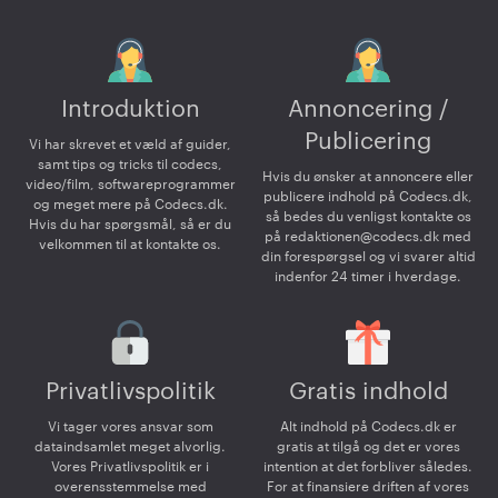
Introduktion
Annoncering /
Publicering
Vi har skrevet et væld af guider,
samt tips og tricks til codecs,
Hvis du ønsker at annoncere eller
video/film, softwareprogrammer
publicere indhold på Codecs.dk,
og meget mere på Codecs.dk.
så bedes du venligst kontakte os
Hvis du har spørgsmål, så er du
på
redaktionen@codecs.dk
med
velkommen til at kontakte os.
din forespørgsel og vi svarer altid
indenfor 24 timer i hverdage.
Privatlivspolitik
Gratis indhold
Vi tager vores ansvar som
Alt indhold på Codecs.dk er
dataindsamlet meget alvorlig.
gratis at tilgå og det er vores
Vores Privatlivspolitik er i
intention at det forbliver således.
overensstemmelse med
For at finansiere driften af vores