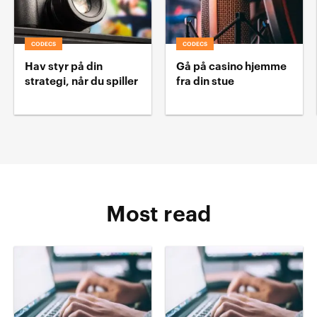
CODECS
CODECS
Hav styr på din
Gå på casino hjemme
strategi, når du spiller
fra din stue
Most read