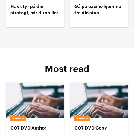
Hav styr på din
Gå på casino hjemme
strategi, når du spiller
fra din stue
Most read
CODECS
CODECS
007 DVD Author
007 DVD Copy