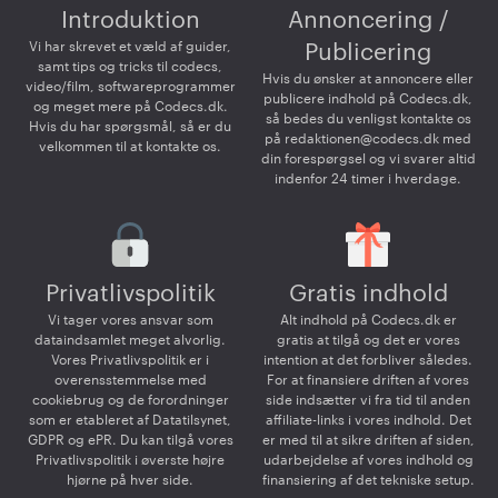
Introduktion
Annoncering /
Vi har skrevet et væld af guider,
Publicering
samt tips og tricks til codecs,
Hvis du ønsker at annoncere eller
video/film, softwareprogrammer
publicere indhold på Codecs.dk,
og meget mere på Codecs.dk.
så bedes du venligst kontakte os
Hvis du har spørgsmål, så er du
på
redaktionen@codecs.dk
med
velkommen til at kontakte os.
din forespørgsel og vi svarer altid
indenfor 24 timer i hverdage.
Privatlivspolitik
Gratis indhold
Vi tager vores ansvar som
Alt indhold på Codecs.dk er
dataindsamlet meget alvorlig.
gratis at tilgå og det er vores
Vores Privatlivspolitik er i
intention at det forbliver således.
overensstemmelse med
For at finansiere driften af vores
cookiebrug og de forordninger
side indsætter vi fra tid til anden
som er etableret af Datatilsynet,
affiliate-links i vores indhold. Det
GDPR og ePR. Du kan tilgå vores
er med til at sikre driften af siden,
Privatlivspolitik i øverste højre
udarbejdelse af vores indhold og
hjørne på hver side.
finansiering af det tekniske setup.