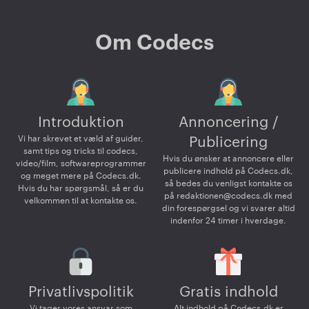
Om Codecs
Introduktion
Annoncering /
Vi har skrevet et væld af guider,
Publicering
samt tips og tricks til codecs,
Hvis du ønsker at annoncere eller
video/film, softwareprogrammer
publicere indhold på Codecs.dk,
og meget mere på Codecs.dk.
så bedes du venligst kontakte os
Hvis du har spørgsmål, så er du
på
redaktionen@codecs.dk
med
velkommen til at kontakte os.
din forespørgsel og vi svarer altid
indenfor 24 timer i hverdage.
Privatlivspolitik
Gratis indhold
Vi tager vores ansvar som
Alt indhold på Codecs.dk er