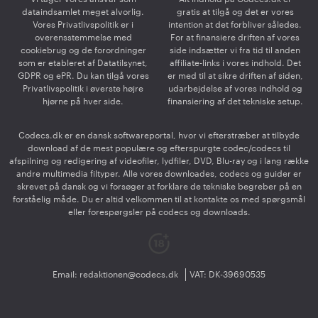
dataindsamlet meget alvorlig.
gratis at tilgå og det er vores
Vores Privatlivspolitik er i
intention at det forbliver således.
overensstemmelse med
For at finansiere driften af vores
cookiebrug og de forordninger
side indsætter vi fra tid til anden
som er etableret af Datatilsynet,
affiliate-links i vores indhold. Det
GDPR og ePR. Du kan tilgå vores
er med til at sikre driften af siden,
Privatlivspolitik i øverste højre
udarbejdelse af vores indhold og
hjørne på hver side.
finansiering af det tekniske setup.
Codecs.dk er en dansk softwareportal, hvor vi efterstræber at tilbyde
download af de mest populære og efterspurgte codec/codecs til
afspilning og redigering af videofiler, lydfiler, DVD, Blu-ray og i lang række
andre multimedia filtyper. Alle vores downloades, codecs og guider er
skrevet på dansk og vi forsøger at forklare de tekniske begreber på en
forståelig måde. Du er altid velkommen til at kontakte os med spørgsmål
eller forespørgsler på codecs og downloads.
Email:
redaktionen@codecs.dk
VAT: DK-39690535