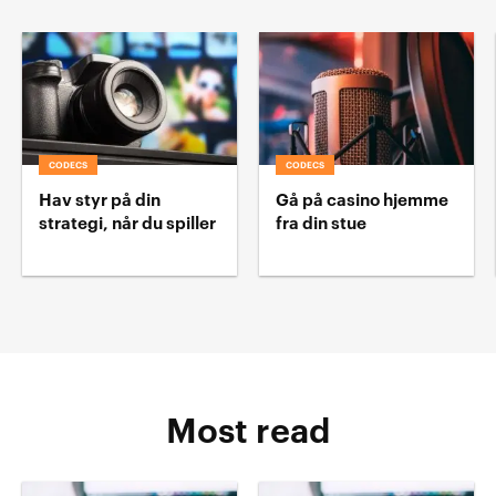
CODECS
CODECS
Hav styr på din
Gå på casino hjemme
strategi, når du spiller
fra din stue
Most read