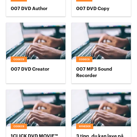
007 DVD Author
007 DVD Copy
CODECS
CODECS
007 DVD Creator
007 MP3 Sound
Recorder
CODECS
NYHEDER
1CLICK DVD MOVIE™
3 ting, du kan lave på