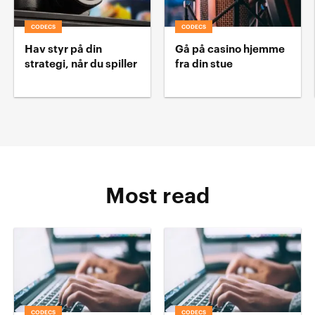
CODECS
CODECS
Hav styr på din
Gå på casino hjemme
strategi, når du spiller
fra din stue
Most read
CODECS
CODECS