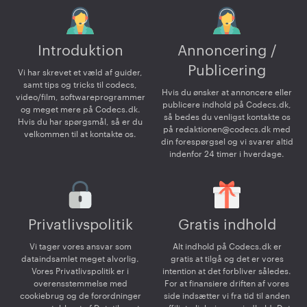
Introduktion
Annoncering /
Publicering
Vi har skrevet et væld af guider,
samt tips og tricks til codecs,
Hvis du ønsker at annoncere eller
video/film, softwareprogrammer
publicere indhold på Codecs.dk,
og meget mere på Codecs.dk.
så bedes du venligst kontakte os
Hvis du har spørgsmål, så er du
på
redaktionen@codecs.dk
med
velkommen til at kontakte os.
din forespørgsel og vi svarer altid
indenfor 24 timer i hverdage.
Privatlivspolitik
Gratis indhold
Vi tager vores ansvar som
Alt indhold på Codecs.dk er
dataindsamlet meget alvorlig.
gratis at tilgå og det er vores
Vores Privatlivspolitik er i
intention at det forbliver således.
overensstemmelse med
For at finansiere driften af vores
cookiebrug og de forordninger
side indsætter vi fra tid til anden