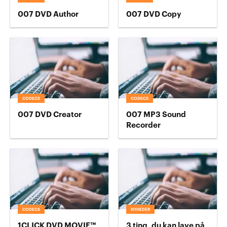
007 DVD Author
007 DVD Copy
CODECS
CODECS
007 DVD Creator
007 MP3 Sound
Recorder
CODECS
NYHEDER
1CLICK DVD MOVIE™
3 ting, du kan lave på