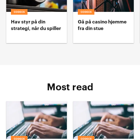
CODECS
CODECS
Hav styr på din
Gå på casino hjemme
strategi, når du spiller
fra din stue
Most read
CODECS
CODECS