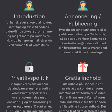
Introduktion
Annoncering /
Vi har skrevet et væld af guider,
Publicering
samt tips og tricks til codecs,
Hvis du ønsker at annoncere eller
video/film, softwareprogrammer
publicere indhold på Codecs.dk,
og meget mere på Codecs.dk.
så bedes du venligst kontakte os
Hvis du har spørgsmål, så er du
på
redaktionen@codecs.dk
med
velkommen til at kontakte os.
din forespørgsel og vi svarer altid
indenfor 24 timer i hverdage.
Privatlivspolitik
Gratis indhold
Vi tager vores ansvar som
Alt indhold på Codecs.dk er
dataindsamlet meget alvorlig.
gratis at tilgå og det er vores
Vores Privatlivspolitik er i
intention at det forbliver således.
overensstemmelse med
For at finansiere driften af vores
cookiebrug og de forordninger
side indsætter vi fra tid til anden
som er etableret af Datatilsynet,
affiliate-links i vores indhold. Det
GDPR og ePR. Du kan tilgå vores
er med til at sikre driften af siden,