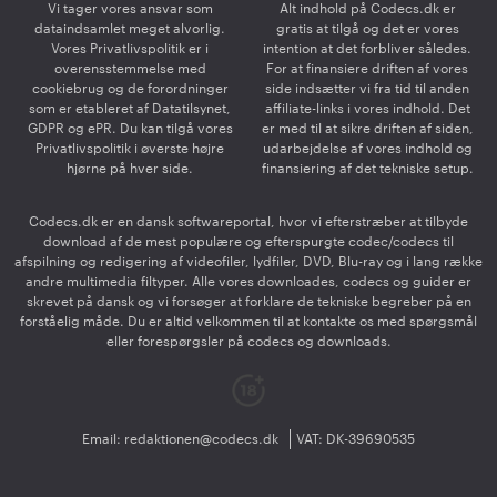
Vi tager vores ansvar som
Alt indhold på Codecs.dk er
dataindsamlet meget alvorlig.
gratis at tilgå og det er vores
Vores Privatlivspolitik er i
intention at det forbliver således.
overensstemmelse med
For at finansiere driften af vores
cookiebrug og de forordninger
side indsætter vi fra tid til anden
som er etableret af Datatilsynet,
affiliate-links i vores indhold. Det
GDPR og ePR. Du kan tilgå vores
er med til at sikre driften af siden,
Privatlivspolitik i øverste højre
udarbejdelse af vores indhold og
hjørne på hver side.
finansiering af det tekniske setup.
Codecs.dk er en dansk softwareportal, hvor vi efterstræber at tilbyde
download af de mest populære og efterspurgte codec/codecs til
afspilning og redigering af videofiler, lydfiler, DVD, Blu-ray og i lang række
andre multimedia filtyper. Alle vores downloades, codecs og guider er
skrevet på dansk og vi forsøger at forklare de tekniske begreber på en
forståelig måde. Du er altid velkommen til at kontakte os med spørgsmål
eller forespørgsler på codecs og downloads.
Email:
redaktionen@codecs.dk
VAT: DK-39690535