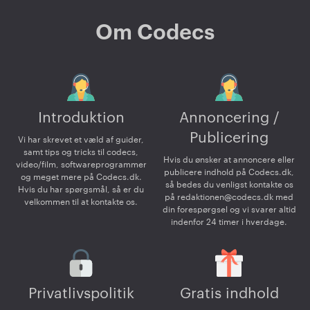
Om Codecs
Introduktion
Annoncering /
Publicering
Vi har skrevet et væld af guider,
samt tips og tricks til codecs,
Hvis du ønsker at annoncere eller
video/film, softwareprogrammer
publicere indhold på Codecs.dk,
og meget mere på Codecs.dk.
så bedes du venligst kontakte os
Hvis du har spørgsmål, så er du
på
redaktionen@codecs.dk
med
velkommen til at kontakte os.
din forespørgsel og vi svarer altid
indenfor 24 timer i hverdage.
Privatlivspolitik
Gratis indhold