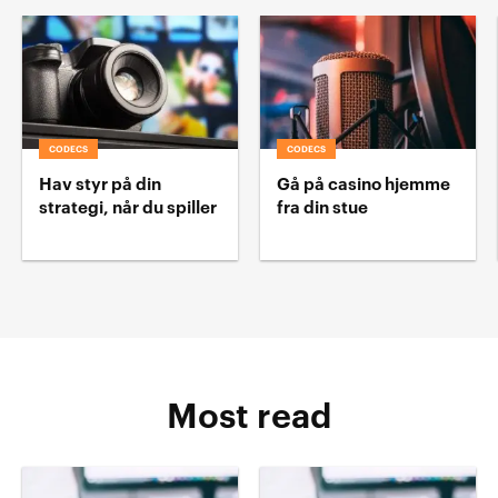
CODECS
CODECS
Hav styr på din
Gå på casino hjemme
strategi, når du spiller
fra din stue
Most read