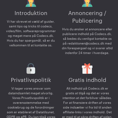
Introduktion
Annoncering /
Publicering
Vi har skrevet et væld af guider,
samt tips og tricks til codecs,
Hvis du ønsker at annoncere eller
video/film, softwareprogrammer
publicere indhold på Codecs.dk,
og meget mere på Codecs.dk.
så bedes du venligst kontakte os
Hvis du har spørgsmål, så er du
på
redaktionen@codecs.dk
med
velkommen til at kontakte os.
din forespørgsel og vi svarer altid
indenfor 24 timer i hverdage.
Privatlivspolitik
Gratis indhold
Vi tager vores ansvar som
Alt indhold på Codecs.dk er
dataindsamlet meget alvorlig.
gratis at tilgå og det er vores
Vores Privatlivspolitik er i
intention at det forbliver således.
overensstemmelse med
For at finansiere driften af vores
cookiebrug og de forordninger
side indsætter vi fra tid til anden
som er etableret af Datatilsynet,
affiliate-links i vores indhold. Det
GDPR og ePR. Du kan tilgå vores
er med til at sikre driften af siden,