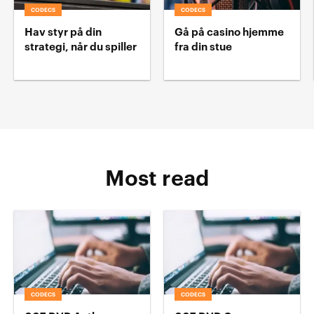
CODECS
CODECS
Hav styr på din
Gå på casino hjemme
strategi, når du spiller
fra din stue
Most read
CODECS
CODECS