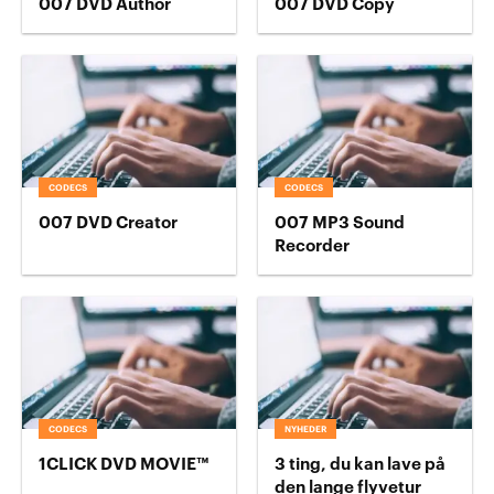
007 DVD Author
007 DVD Copy
CODECS
CODECS
007 DVD Creator
007 MP3 Sound
Recorder
CODECS
NYHEDER
1CLICK DVD MOVIE™
3 ting, du kan lave på
den lange flyvetur