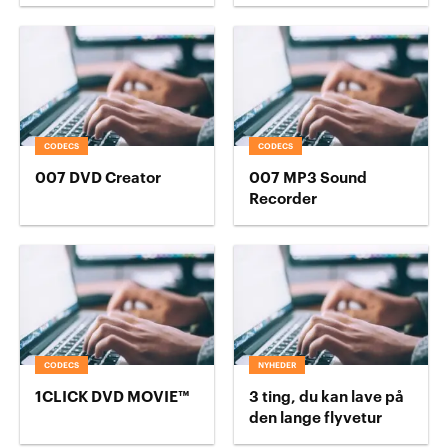
CODECS
CODECS
007 DVD Creator
007 MP3 Sound
Recorder
CODECS
NYHEDER
1CLICK DVD MOVIE™
3 ting, du kan lave på
den lange flyvetur