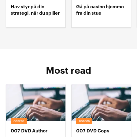
Hav styr på din
Gå på casino hjemme
strategi, når du spiller
fra din stue
Most read
CODECS
CODECS
007 DVD Author
007 DVD Copy