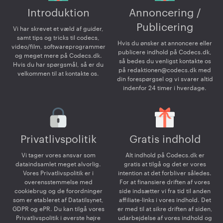
Introduktion
Annoncering /
Publicering
Vi har skrevet et væld af guider,
samt tips og tricks til codecs,
Hvis du ønsker at annoncere eller
video/film, softwareprogrammer
publicere indhold på Codecs.dk,
og meget mere på Codecs.dk.
så bedes du venligst kontakte os
Hvis du har spørgsmål, så er du
på
redaktionen@codecs.dk
med
velkommen til at kontakte os.
din forespørgsel og vi svarer altid
indenfor 24 timer i hverdage.
Privatlivspolitik
Gratis indhold
Vi tager vores ansvar som
Alt indhold på Codecs.dk er
dataindsamlet meget alvorlig.
gratis at tilgå og det er vores
Vores Privatlivspolitik er i
intention at det forbliver således.
overensstemmelse med
For at finansiere driften af vores
cookiebrug og de forordninger
side indsætter vi fra tid til anden
som er etableret af Datatilsynet,
affiliate-links i vores indhold. Det
GDPR og ePR. Du kan tilgå vores
er med til at sikre driften af siden,
Privatlivspolitik i øverste højre
udarbejdelse af vores indhold og