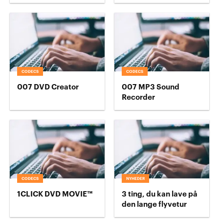
CODECS
CODECS
007 DVD Creator
007 MP3 Sound
Recorder
CODECS
NYHEDER
1CLICK DVD MOVIE™
3 ting, du kan lave på
den lange flyvetur