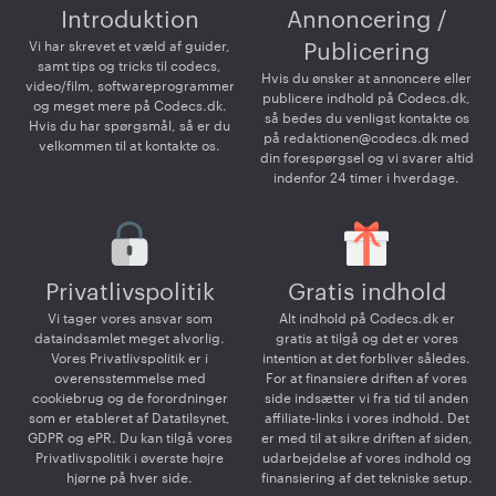
Introduktion
Annoncering /
Vi har skrevet et væld af guider,
Publicering
samt tips og tricks til codecs,
Hvis du ønsker at annoncere eller
video/film, softwareprogrammer
publicere indhold på Codecs.dk,
og meget mere på Codecs.dk.
så bedes du venligst kontakte os
Hvis du har spørgsmål, så er du
på
redaktionen@codecs.dk
med
velkommen til at kontakte os.
din forespørgsel og vi svarer altid
indenfor 24 timer i hverdage.
Privatlivspolitik
Gratis indhold
Vi tager vores ansvar som
Alt indhold på Codecs.dk er
dataindsamlet meget alvorlig.
gratis at tilgå og det er vores
Vores Privatlivspolitik er i
intention at det forbliver således.
overensstemmelse med
For at finansiere driften af vores
cookiebrug og de forordninger
side indsætter vi fra tid til anden
som er etableret af Datatilsynet,
affiliate-links i vores indhold. Det
GDPR og ePR. Du kan tilgå vores
er med til at sikre driften af siden,
Privatlivspolitik i øverste højre
udarbejdelse af vores indhold og
hjørne på hver side.
finansiering af det tekniske setup.