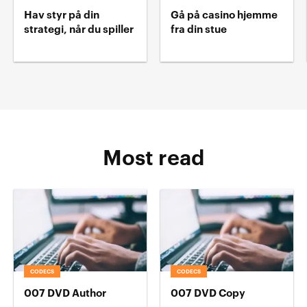
Hav styr på din
Gå på casino hjemme
strategi, når du spiller
fra din stue
Most read
CODECS
CODECS
007 DVD Author
007 DVD Copy