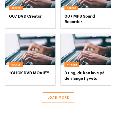
CODECS
CODECS
007 DVD Creator
007 MP3 Sound
Recorder
CODECS
NYHEDER
1CLICK DVD MOVIE™
3 ting, du kan lave på
den lange flyvetur
LOAD MORE