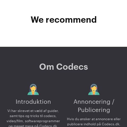
We recommend
Om Codecs
Introduktion
Annoncering /
Publicering
Vi har skrevet et væld af guider,
samt tips og tricks til codecs,
Hvis du ønsker at annoncere eller
video/film, softwareprogrammer
publicere indhold på Codecs.dk,
og meget mere på Codecs.dk.