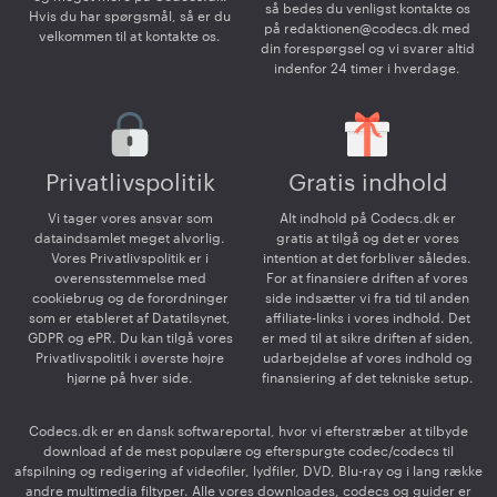
så bedes du venligst kontakte os
Hvis du har spørgsmål, så er du
på
redaktionen@codecs.dk
med
velkommen til at kontakte os.
din forespørgsel og vi svarer altid
indenfor 24 timer i hverdage.
Privatlivspolitik
Gratis indhold
Vi tager vores ansvar som
Alt indhold på Codecs.dk er
dataindsamlet meget alvorlig.
gratis at tilgå og det er vores
Vores Privatlivspolitik er i
intention at det forbliver således.
overensstemmelse med
For at finansiere driften af vores
cookiebrug og de forordninger
side indsætter vi fra tid til anden
som er etableret af Datatilsynet,
affiliate-links i vores indhold. Det
GDPR og ePR. Du kan tilgå vores
er med til at sikre driften af siden,
Privatlivspolitik i øverste højre
udarbejdelse af vores indhold og
hjørne på hver side.
finansiering af det tekniske setup.
Codecs.dk er en dansk softwareportal, hvor vi efterstræber at tilbyde
download af de mest populære og efterspurgte codec/codecs til
afspilning og redigering af videofiler, lydfiler, DVD, Blu-ray og i lang række
andre multimedia filtyper. Alle vores downloades, codecs og guider er