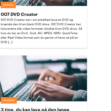
CODECS
007 DVD Creator
007 DVD Creator kan i sin enkelhed lave en DVD og
brænde den til en blank DVD skive. 007 DVD Creator kan
konvertere alle video formater direkte til en DVD skive. Så
hvis du har en DivX, Xvid, AVI, MPEG, WMV, QuickTime,
eller Real Video format som du gerne vil have ud på en
DVD […]
NYHEDER
3 ting, du kan lave på den lange