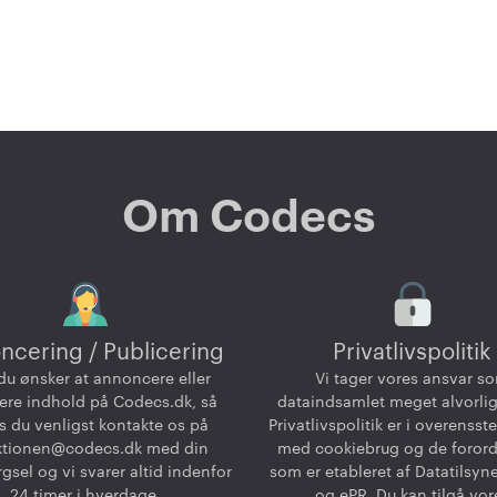
Om Codecs
ncering / Publicering
Privatlivspolitik
du ønsker at annoncere eller
Vi tager vores ansvar s
ere indhold på Codecs.dk, så
dataindsamlet meget alvorlig
 du venligst kontakte os på
Privatlivspolitik er i overenss
ktionen@codecs.dk
med din
med cookiebrug og de foror
gsel og vi svarer altid indenfor
som er etableret af Datatilsyn
24 timer i hverdage.
og ePR. Du kan tilgå vor