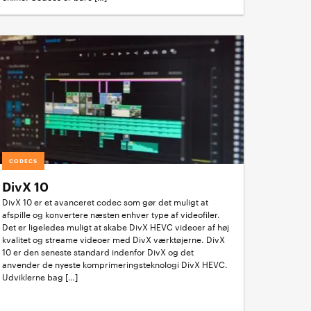
CODECS
DivX 10
DivX 10 er et avanceret codec som gør det muligt at
afspille og konvertere næsten enhver type af videofiler.
Det er ligeledes muligt at skabe DivX HEVC videoer af høj
kvalitet og streame videoer med DivX værktøjerne. DivX
10 er den seneste standard indenfor DivX og det
anvender de nyeste komprimeringsteknologi DivX HEVC.
Udviklerne bag […]