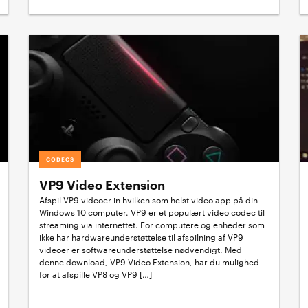
CODECS
VP9 Video Extension
Afspil VP9 videoer in hvilken som helst video app på din
Windows 10 computer. VP9 er et populært video codec til
streaming via internettet. For computere og enheder som
ikke har hardwareunderstøttelse til afspilning af VP9
videoer er softwareunderstøttelse nødvendigt. Med
denne download, VP9 Video Extension, har du mulighed
for at afspille VP8 og VP9 […]