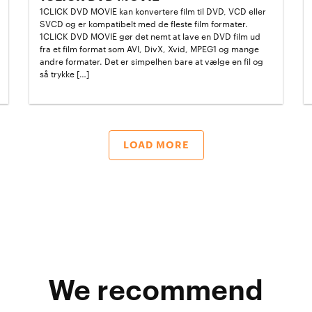
1CLICK DVD MOVIE kan konvertere film til DVD, VCD eller
SVCD og er kompatibelt med de fleste film formater.
1CLICK DVD MOVIE gør det nemt at lave en DVD film ud
fra et film format som AVI, DivX, Xvid, MPEG1 og mange
andre formater. Det er simpelhen bare at vælge en fil og
så trykke […]
LOAD MORE
We recommend