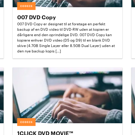
CODECS
007 DVD Copy
007 DVD Copy er designet til at foretage en perfekt
backup af en DVD video til DVD-RW uden at kopien er
dårligere end den oprindelige DVD. 007 DVD Copy kan
kopiere enhver DVD video (D5 og D9) til en blank DVD
skive (4.7GB Single Layer eller 8.5GB Dual Layer) uden at
den nye backup kopis […]
CODECS
1CLICK DVD MOVIE™