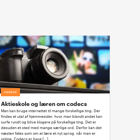
CODECS
Aktieskole og læren om codecs
Man kan bruge internettet til mange forskellige ting. Der
findes et utal af hjemmesider, hvor man blandt andet kan
surfe rundt og blive klogere på forskellige ting. Det er
desuden et sted med mange særlige ord. Derfor kan det
næsten føles som om at lære et nyt sprog, når man er
online. Codecs er bare […]