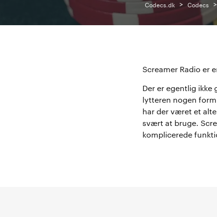
>
Codecs.dk
Codecs
Screamer Radio er en
Der er egentlig ikke 
lytteren nogen form (
har der været et alter
svært at bruge. Scre
komplicerede funkt