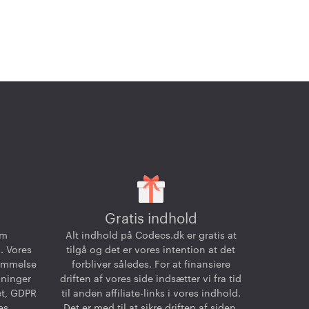
Gratis indhold
om
Alt indhold på Codecs.dk er gratis at
. Vores
tilgå og det er vores intention at det
temmelse
forbliver således. For at finansiere
dninger
driften af vores side indsætter vi fra tid
et, GDPR
til anden affiliate-links i vores indhold.
es
Det er med til at sikre driften af siden,