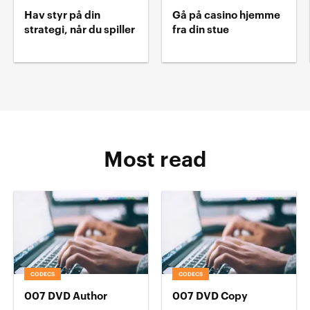
Hav styr på din
Gå på casino hjemme
strategi, når du spiller
fra din stue
Most read
CODECS
CODECS
007 DVD Author
007 DVD Copy