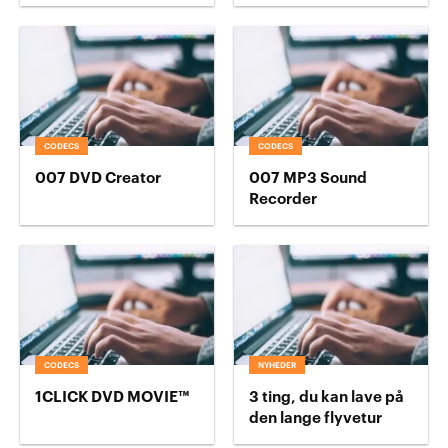
CODECS
CODECS
007 DVD Creator
007 MP3 Sound
Recorder
CODECS
NYHEDER
1CLICK DVD MOVIE™
3 ting, du kan lave på
den lange flyvetur