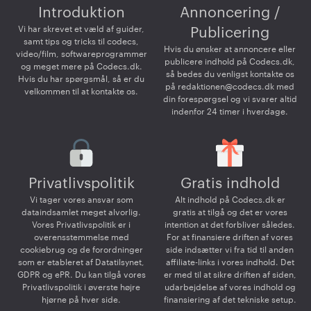
Introduktion
Annoncering /
Vi har skrevet et væld af guider,
Publicering
samt tips og tricks til codecs,
Hvis du ønsker at annoncere eller
video/film, softwareprogrammer
publicere indhold på Codecs.dk,
og meget mere på Codecs.dk.
så bedes du venligst kontakte os
Hvis du har spørgsmål, så er du
på
redaktionen@codecs.dk
med
velkommen til at kontakte os.
din forespørgsel og vi svarer altid
indenfor 24 timer i hverdage.
Privatlivspolitik
Gratis indhold
Vi tager vores ansvar som
Alt indhold på Codecs.dk er
dataindsamlet meget alvorlig.
gratis at tilgå og det er vores
Vores Privatlivspolitik er i
intention at det forbliver således.
overensstemmelse med
For at finansiere driften af vores
cookiebrug og de forordninger
side indsætter vi fra tid til anden
som er etableret af Datatilsynet,
affiliate-links i vores indhold. Det
GDPR og ePR. Du kan tilgå vores
er med til at sikre driften af siden,
Privatlivspolitik i øverste højre
udarbejdelse af vores indhold og
hjørne på hver side.
finansiering af det tekniske setup.