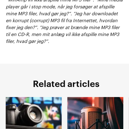
”WinAmp vil ikke afspille mine MP3 filer”. ”Mine media
player går i stop mode, når jeg forsøger at afspille
mine MP3 filer, hvad gør jeg?”. ”Jeg har downloadet
en korrupt (corrupt) MP3 fil fra Internettet, hvordan
fixer jeg den?”. ”Jeg prøver at brænde mine MP3 filer
til en CD-R, men mit anlæg vil ikke afspille mine MP3
filer, hvad gør jeg?”.
Related articles