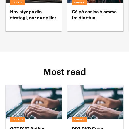
CODECS
CODECS
Hav styr på din
Gå på casino hjemme
strategi, når du spiller
fra din stue
Most read
CODECS
CODECS
007 DVD Author
007 DVD Copy