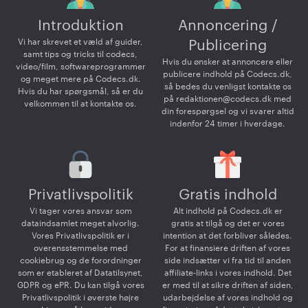
Introduktion
Annoncering /
Vi har skrevet et væld af guider,
Publicering
samt tips og tricks til codecs,
Hvis du ønsker at annoncere eller
video/film, softwareprogrammer
publicere indhold på Codecs.dk,
og meget mere på Codecs.dk.
så bedes du venligst kontakte os
Hvis du har spørgsmål, så er du
på
redaktionen@codecs.dk
med
velkommen til at kontakte os.
din forespørgsel og vi svarer altid
indenfor 24 timer i hverdage.
Privatlivspolitik
Gratis indhold
Vi tager vores ansvar som
Alt indhold på Codecs.dk er
dataindsamlet meget alvorlig.
gratis at tilgå og det er vores
Vores Privatlivspolitik er i
intention at det forbliver således.
overensstemmelse med
For at finansiere driften af vores
cookiebrug og de forordninger
side indsætter vi fra tid til anden
som er etableret af Datatilsynet,
affiliate-links i vores indhold. Det
GDPR og ePR. Du kan tilgå vores
er med til at sikre driften af siden,
Privatlivspolitik i øverste højre
udarbejdelse af vores indhold og