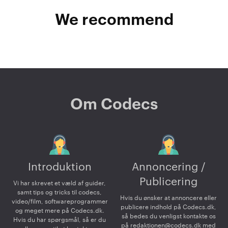
We recommend
Om Codecs
Introduktion
Annoncering /
Publicering
Vi har skrevet et væld af guider,
samt tips og tricks til codecs,
Hvis du ønsker at annoncere eller
video/film, softwareprogrammer
publicere indhold på Codecs.dk,
og meget mere på Codecs.dk.
så bedes du venligst kontakte os
Hvis du har spørgsmål, så er du
på
redaktionen@codecs.dk
med