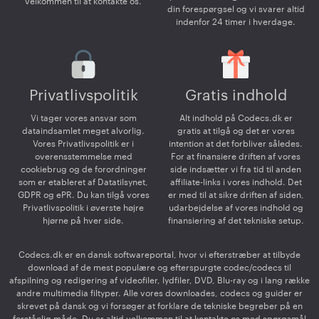
velkommen til at kontakte os.
din forespørgsel og vi svarer altid
indenfor 24 timer i hverdage.
Privatlivspolitik
Gratis indhold
Vi tager vores ansvar som
Alt indhold på Codecs.dk er
dataindsamlet meget alvorlig.
gratis at tilgå og det er vores
Vores Privatlivspolitik er i
intention at det forbliver således.
overensstemmelse med
For at finansiere driften af vores
cookiebrug og de forordninger
side indsætter vi fra tid til anden
som er etableret af Datatilsynet,
affiliate-links i vores indhold. Det
GDPR og ePR. Du kan tilgå vores
er med til at sikre driften af siden,
Privatlivspolitik i øverste højre
udarbejdelse af vores indhold og
hjørne på hver side.
finansiering af det tekniske setup.
Codecs.dk er en dansk softwareportal, hvor vi efterstræber at tilbyde
download af de mest populære og efterspurgte codec/codecs til
afspilning og redigering af videofiler, lydfiler, DVD, Blu-ray og i lang række
andre multimedia filtyper. Alle vores downloades, codecs og guider er
skrevet på dansk og vi forsøger at forklare de tekniske begreber på en