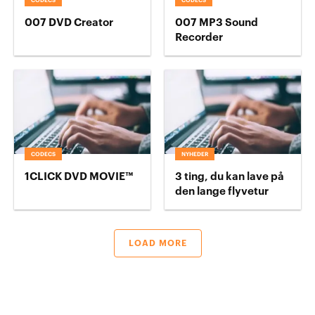
CODECS
CODECS
007 DVD Creator
007 MP3 Sound
Recorder
CODECS
NYHEDER
1CLICK DVD MOVIE™
3 ting, du kan lave på
den lange flyvetur
LOAD MORE