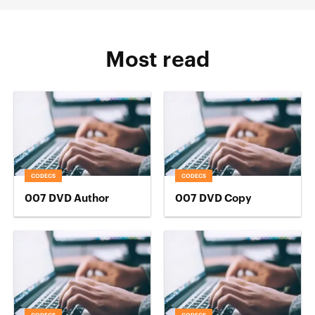
Most read
CODECS
CODECS
007 DVD Author
007 DVD Copy