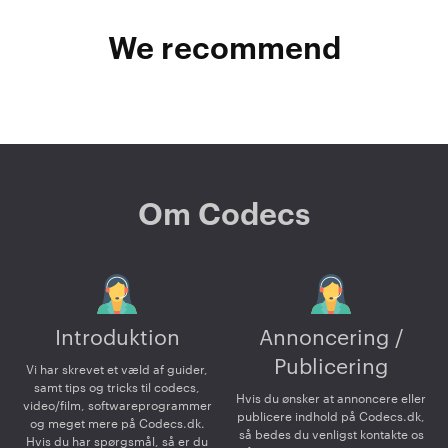
We recommend
Om Codecs
Introduktion
Annoncering /
Publicering
Vi har skrevet et væld af guider,
samt tips og tricks til codecs,
Hvis du ønsker at annoncere eller
video/film, softwareprogrammer
publicere indhold på Codecs.dk,
og meget mere på Codecs.dk.
så bedes du venligst kontakte os
Hvis du har spørgsmål, så er du