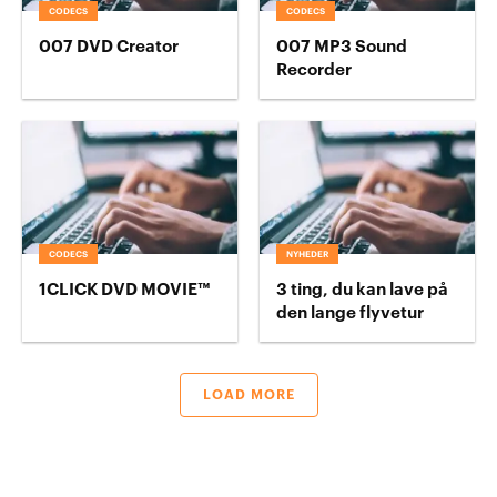
CODECS
CODECS
007 DVD Creator
007 MP3 Sound
Recorder
CODECS
NYHEDER
1CLICK DVD MOVIE™
3 ting, du kan lave på
den lange flyvetur
LOAD MORE