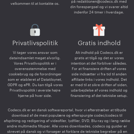
på
redaktionen@codecs.dk
med
velkommen til at kontakte os.
din forespørgsel og vi svarer altid
indenfor 24 timer i hverdage.
Privatlivspolitik
Gratis indhold
Vi tager vores ansvar som
Alt indhold på Codecs.dk er
dataindsamlet meget alvorlig.
gratis at tilgå og det er vores
Vores Privatlivspolitik er i
intention at det forbliver således.
overensstemmelse med
For at finansiere driften af vores
cookiebrug og de forordninger
side indsætter vi fra tid til anden
som er etableret af Datatilsynet,
affiliate-links i vores indhold. Det
GDPR og ePR. Du kan tilgå vores
er med til at sikre driften af siden,
Privatlivspolitik i øverste højre
udarbejdelse af vores indhold og
hjørne på hver side.
finansiering af det tekniske setup.
Codecs.dk er en dansk softwareportal, hvor vi efterstræber at tilbyde
download af de mest populære og efterspurgte codec/codecs til
afspilning og redigering af videofiler, lydfiler, DVD, Blu-ray og i lang række
andre multimedia filtyper. Alle vores downloades, codecs og guider er
skrevet på dansk og vi forsøger at forklare de tekniske begreber på en