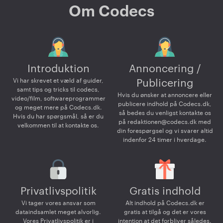
Om Codecs
Introduktion
Annoncering /
Vi har skrevet et væld af guider,
Publicering
samt tips og tricks til codecs,
Hvis du ønsker at annoncere eller
video/film, softwareprogrammer
publicere indhold på Codecs.dk,
og meget mere på Codecs.dk.
så bedes du venligst kontakte os
Hvis du har spørgsmål, så er du
på
redaktionen@codecs.dk
med
velkommen til at kontakte os.
din forespørgsel og vi svarer altid
indenfor 24 timer i hverdage.
Privatlivspolitik
Gratis indhold
Vi tager vores ansvar som
Alt indhold på Codecs.dk er
dataindsamlet meget alvorlig.
gratis at tilgå og det er vores
Vores Privatlivspolitik er i
intention at det forbliver således.