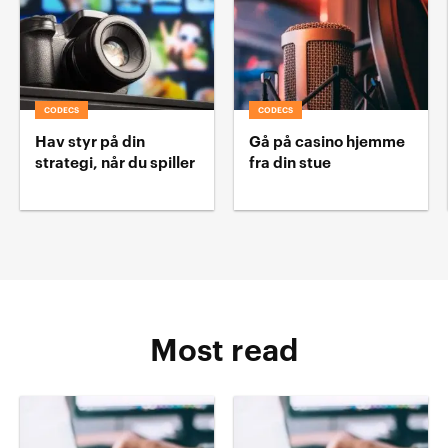
CODECS
CODECS
Hav styr på din
Gå på casino hjemme
strategi, når du spiller
fra din stue
Most read