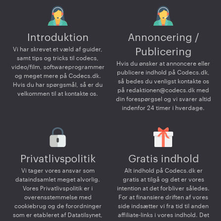
Introduktion
Annoncering /
Vi har skrevet et væld af guider,
Publicering
samt tips og tricks til codecs,
Hvis du ønsker at annoncere eller
video/film, softwareprogrammer
publicere indhold på Codecs.dk,
og meget mere på Codecs.dk.
så bedes du venligst kontakte os
Hvis du har spørgsmål, så er du
på
redaktionen@codecs.dk
med
velkommen til at kontakte os.
din forespørgsel og vi svarer altid
indenfor 24 timer i hverdage.
Privatlivspolitik
Gratis indhold
Vi tager vores ansvar som
Alt indhold på Codecs.dk er
dataindsamlet meget alvorlig.
gratis at tilgå og det er vores
Vores Privatlivspolitik er i
intention at det forbliver således.
overensstemmelse med
For at finansiere driften af vores
cookiebrug og de forordninger
side indsætter vi fra tid til anden
som er etableret af Datatilsynet,
affiliate-links i vores indhold. Det