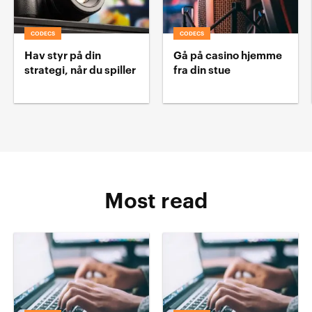
CODECS
CODECS
Hav styr på din
Gå på casino hjemme
strategi, når du spiller
fra din stue
Most read