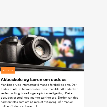
CODECS
Aktieskole og læren om codecs
Man kan bruge internettet til mange forskellige ting. Der
findes et utal af hjemmesider, hvor man blandt andet kan
surfe rundt og blive klogere på forskellige ting. Det er
desuden et sted med mange særlige ord. Derfor kan det
næsten føles som om at lære et nyt sprog, når man er
online. Codecs er bare […]