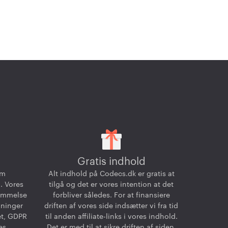
Gratis indhold
om
Alt indhold på Codecs.dk er gratis at
. Vores
tilgå og det er vores intention at det
temmelse
forbliver således. For at finansiere
dninger
driften af vores side indsætter vi fra tid
et, GDPR
til anden affiliate-links i vores indhold.
es
Det er med til at sikre driften af siden,