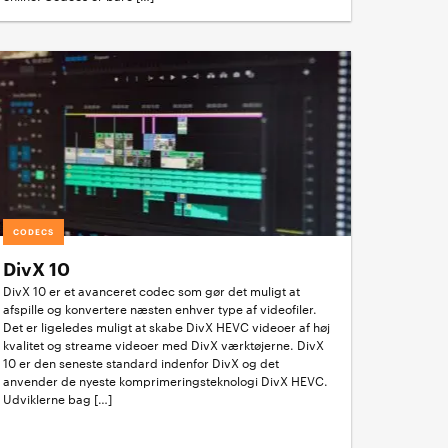
CODECS
DivX 10
DivX 10 er et avanceret codec som gør det muligt at
afspille og konvertere næsten enhver type af videofiler.
Det er ligeledes muligt at skabe DivX HEVC videoer af høj
kvalitet og streame videoer med DivX værktøjerne. DivX
10 er den seneste standard indenfor DivX og det
anvender de nyeste komprimeringsteknologi DivX HEVC.
Udviklerne bag […]