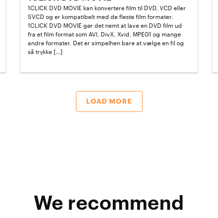
1CLICK DVD MOVIE kan konvertere film til DVD, VCD eller
SVCD og er kompatibelt med de fleste film formater.
1CLICK DVD MOVIE gør det nemt at lave en DVD film ud
fra et film format som AVI, DivX, Xvid, MPEG1 og mange
andre formater. Det er simpelhen bare at vælge en fil og
så trykke […]
LOAD MORE
We recommend