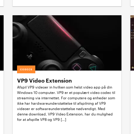
CODECS
VP9 Video Extension
Afspil VP9 videoer in hvilken som helst video app på din
Windows 10 computer. VP9 er et populært video codec til
streaming via internettet. For computere og enheder som
ikke har hardwareunderstøttelse til afspilning af VP9
videoer er softwareunderstøttelse nødvendigt. Med
denne download, VP9 Video Extension, har du mulighed
for at afspille VP8 og VP9 […]