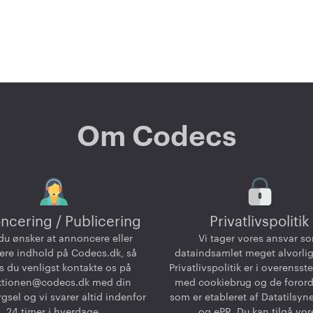
Om Codecs
ncering / Publicering
Privatlivspolitik
du ønsker at annoncere eller
Vi tager vores ansvar s
ere indhold på Codecs.dk, så
dataindsamlet meget alvorlig
 du venligst kontakte os på
Privatlivspolitik er i overenss
ktionen@codecs.dk
med din
med cookiebrug og de foror
gsel og vi svarer altid indenfor
som er etableret af Datatilsyn
24 timer i hverdage.
og ePR. Du kan tilgå vor