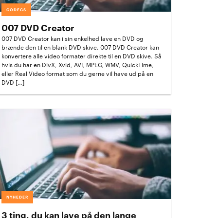
CODECS
007 DVD Creator
007 DVD Creator kan i sin enkelhed lave en DVD og
brænde den til en blank DVD skive. 007 DVD Creator kan
konvertere alle video formater direkte til en DVD skive. Så
hvis du har en DivX, Xvid, AVI, MPEG, WMV, QuickTime,
eller Real Video format som du gerne vil have ud på en
DVD […]
NYHEDER
3 ting, du kan lave på den lange