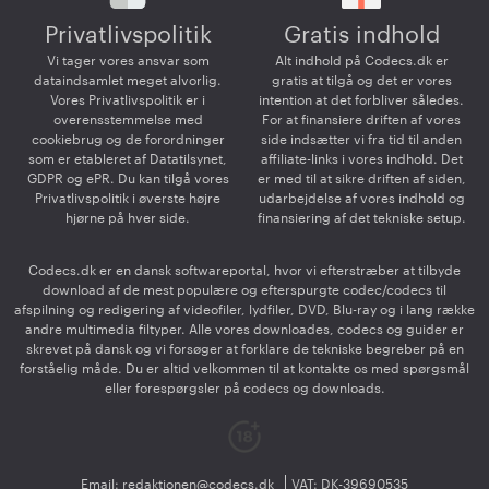
Privatlivspolitik
Gratis indhold
Vi tager vores ansvar som
Alt indhold på Codecs.dk er
dataindsamlet meget alvorlig.
gratis at tilgå og det er vores
Vores Privatlivspolitik er i
intention at det forbliver således.
overensstemmelse med
For at finansiere driften af vores
cookiebrug og de forordninger
side indsætter vi fra tid til anden
som er etableret af Datatilsynet,
affiliate-links i vores indhold. Det
GDPR og ePR. Du kan tilgå vores
er med til at sikre driften af siden,
Privatlivspolitik i øverste højre
udarbejdelse af vores indhold og
hjørne på hver side.
finansiering af det tekniske setup.
Codecs.dk er en dansk softwareportal, hvor vi efterstræber at tilbyde
download af de mest populære og efterspurgte codec/codecs til
afspilning og redigering af videofiler, lydfiler, DVD, Blu-ray og i lang række
andre multimedia filtyper. Alle vores downloades, codecs og guider er
skrevet på dansk og vi forsøger at forklare de tekniske begreber på en
forståelig måde. Du er altid velkommen til at kontakte os med spørgsmål
eller forespørgsler på codecs og downloads.
Email:
redaktionen@codecs.dk
VAT: DK-39690535