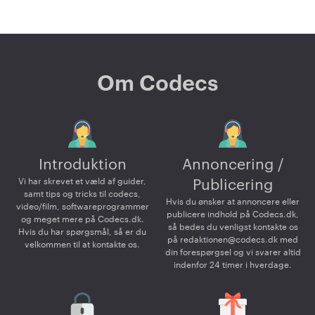
Om Codecs
Introduktion
Annoncering /
Vi har skrevet et væld af guider,
Publicering
samt tips og tricks til codecs,
Hvis du ønsker at annoncere eller
video/film, softwareprogrammer
publicere indhold på Codecs.dk,
og meget mere på Codecs.dk.
så bedes du venligst kontakte os
Hvis du har spørgsmål, så er du
på
redaktionen@codecs.dk
med
velkommen til at kontakte os.
din forespørgsel og vi svarer altid
indenfor 24 timer i hverdage.