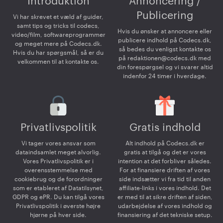
Introduktion
Annoncering /
Publicering
Vi har skrevet et væld af guider,
samt tips og tricks til codecs,
Hvis du ønsker at annoncere eller
video/film, softwareprogrammer
publicere indhold på Codecs.dk,
og meget mere på Codecs.dk.
så bedes du venligst kontakte os
Hvis du har spørgsmål, så er du
på
redaktionen@codecs.dk
med
velkommen til at kontakte os.
din forespørgsel og vi svarer altid
indenfor 24 timer i hverdage.
Privatlivspolitik
Gratis indhold
Vi tager vores ansvar som
Alt indhold på Codecs.dk er
dataindsamlet meget alvorlig.
gratis at tilgå og det er vores
Vores Privatlivspolitik er i
intention at det forbliver således.
overensstemmelse med
For at finansiere driften af vores
cookiebrug og de forordninger
side indsætter vi fra tid til anden
som er etableret af Datatilsynet,
affiliate-links i vores indhold. Det
GDPR og ePR. Du kan tilgå vores
er med til at sikre driften af siden,
Privatlivspolitik i øverste højre
udarbejdelse af vores indhold og
hjørne på hver side.
finansiering af det tekniske setup.