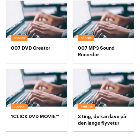
CODECS
CODECS
007 DVD Creator
007 MP3 Sound
Recorder
CODECS
NYHEDER
1CLICK DVD MOVIE™
3 ting, du kan lave på
den lange flyvetur