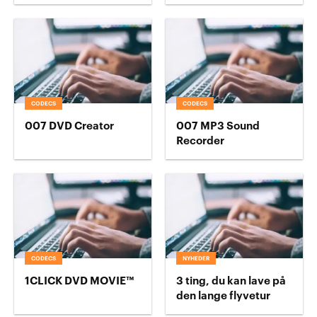
CODECS
CODECS
007 DVD Creator
007 MP3 Sound
Recorder
CODECS
NYHEDER
1CLICK DVD MOVIE™
3 ting, du kan lave på
den lange flyvetur