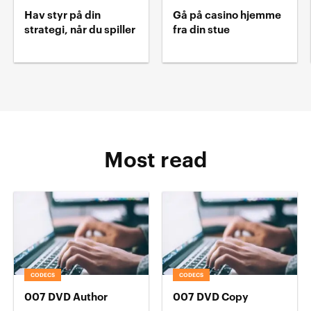
Hav styr på din
Gå på casino hjemme
strategi, når du spiller
fra din stue
Most read
CODECS
CODECS
007 DVD Author
007 DVD Copy