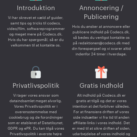
Introduktion
Annoncering /
Publicering
Vi har skrevet et væld af guider,
samt tips og tricks til codecs,
Hvis du ønsker at annoncere eller
video/film, softwareprogrammer
publicere indhold på Codecs.dk,
og meget mere på Codecs.dk.
så bedes du venligst kontakte os
Hvis du har spørgsmål, så er du
på
redaktionen@codecs.dk
med
velkommen til at kontakte os.
din forespørgsel og vi svarer altid
indenfor 24 timer i hverdage.
Privatlivspolitik
Gratis indhold
Vi tager vores ansvar som
Alt indhold på Codecs.dk er
dataindsamlet meget alvorlig.
gratis at tilgå og det er vores
Vores Privatlivspolitik er i
intention at det forbliver således.
overensstemmelse med
For at finansiere driften af vores
cookiebrug og de forordninger
side indsætter vi fra tid til anden
som er etableret af Datatilsynet,
affiliate-links i vores indhold. Det
GDPR og ePR. Du kan tilgå vores
er med til at sikre driften af siden,
Privatlivspolitik i øverste højre
udarbejdelse af vores indhold og