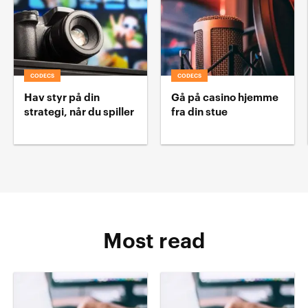
CODECS
CODECS
Hav styr på din
Gå på casino hjemme
strategi, når du spiller
fra din stue
Most read