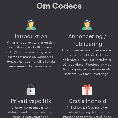
Om Codecs
Introduktion
Annoncering /
Vi har skrevet et væld af guider,
Publicering
samt tips og tricks til codecs,
Hvis du ønsker at annoncere eller
video/film, softwareprogrammer
publicere indhold på Codecs.dk,
og meget mere på Codecs.dk.
så bedes du venligst kontakte os
Hvis du har spørgsmål, så er du
på
redaktionen@codecs.dk
med
velkommen til at kontakte os.
din forespørgsel og vi svarer altid
indenfor 24 timer i hverdage.
Privatlivspolitik
Gratis indhold
Vi tager vores ansvar som
Alt indhold på Codecs.dk er
dataindsamlet meget alvorlig.
gratis at tilgå og det er vores
Vores Privatlivspolitik er i
intention at det forbliver således.