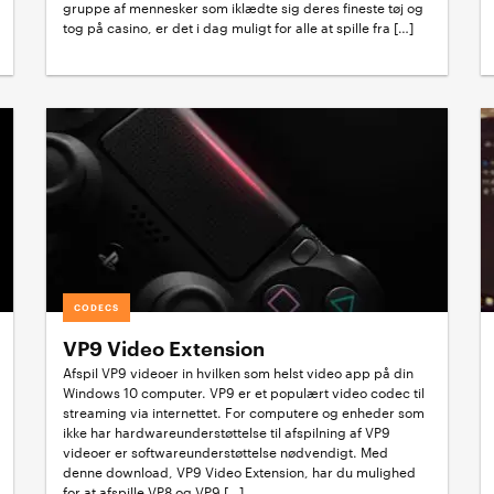
gruppe af mennesker som iklædte sig deres fineste tøj og
tog på casino, er det i dag muligt for alle at spille fra […]
CODECS
VP9 Video Extension
Afspil VP9 videoer in hvilken som helst video app på din
Windows 10 computer. VP9 er et populært video codec til
streaming via internettet. For computere og enheder som
ikke har hardwareunderstøttelse til afspilning af VP9
videoer er softwareunderstøttelse nødvendigt. Med
denne download, VP9 Video Extension, har du mulighed
for at afspille VP8 og VP9 […]