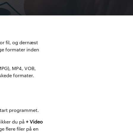
or fil, og dernæst
lige formater inden
(MPG), MP4, VOB,
skede formater.
 Start programmet.
likker du på
+ Video
ge flere filer på en