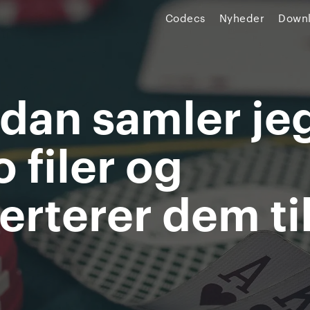
Codecs
Nyheder
Down
dan samler je
 filer og
erterer dem ti