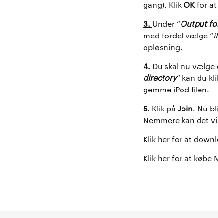
gang). Klik
OK
for at
3.
Under ”
Output fo
med fordel vælge ”
i
opløsning.
4.
Du skal nu vælge d
directory
” kan du kl
gemme iPod filen.
5.
Klik på
Join
. Nu bl
Nemmere kan det vis
Klik her for at dow
Klik her for at købe