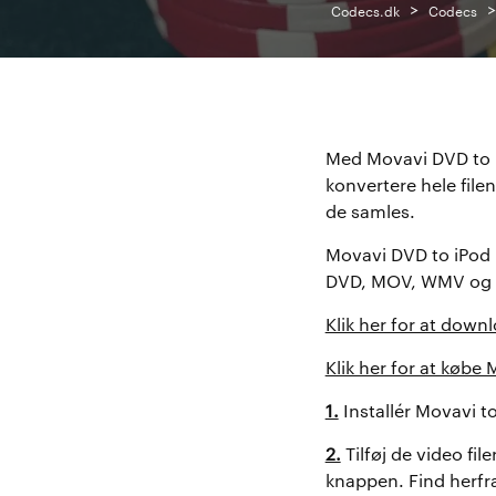
>
Codecs.dk
Codecs
Med Movavi DVD to iP
konvertere hele filen
de samles.
Movavi DVD to iPod 
DVD, MOV, WMV og AS
Klik her for at dow
Klik her for at købe
1.
Installér Movavi t
2.
Tilføj de video fi
knappen. Find herfra