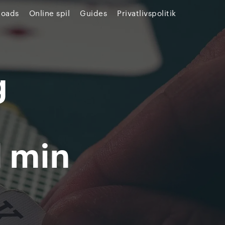
loads
Online spil
Guides
Privatlivspolitik
g
l min