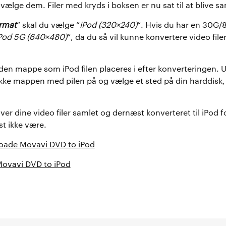
 vælge dem. Filer med kryds i boksen er nu sat til at blive s
rmat
” skal du vælge ”
iPod (320×240)
“. Hvis du har en 30G/
Pod 5G (640×480)
”, da du så vil kunne konvertere video filer
en mappe som iPod filen placeres i efter konverteringen. 
ikke mappen med pilen på og vælge et sted på din harddisk,
iver dine video filer samlet og dernæst konverteret til iPod 
t ikke være.
nloade Movavi DVD to iPod
 Movavi DVD to iPod