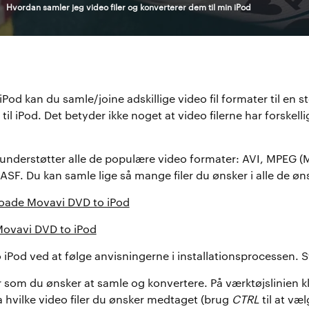
>
Hvordan samler jeg video filer og konverterer dem til min iPod
od kan du samle/joine adskillige video fil formater til en st
 til iPod. Det betyder ikke noget at video filerne har forskel
understøtter alle de populære video formater: AVI, MPEG 
F. Du kan samle lige så mange filer du ønsker i alle de øn
nloade Movavi DVD to iPod
 Movavi DVD to iPod
o iPod ved at følge anvisningerne i installationsprocessen.
ler som du ønsker at samle og konvertere. På værktøjslinien k
 hvilke video filer du ønsker medtaget (brug
CTRL
til at væl