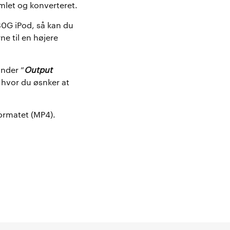
amlet og konverteret.
80G iPod, så kan du
ne til en højere
Under ”
Output
 hvor du øsnker at
formatet (MP4).