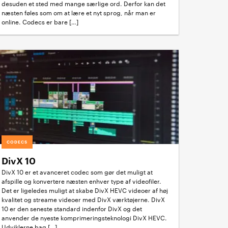
desuden et sted med mange særlige ord. Derfor kan det
næsten føles som om at lære et nyt sprog, når man er
online. Codecs er bare […]
CODECS
DivX 10
DivX 10 er et avanceret codec som gør det muligt at
afspille og konvertere næsten enhver type af videofiler.
Det er ligeledes muligt at skabe DivX HEVC videoer af høj
kvalitet og streame videoer med DivX værktøjerne. DivX
10 er den seneste standard indenfor DivX og det
anvender de nyeste komprimeringsteknologi DivX HEVC.
Udviklerne bag […]