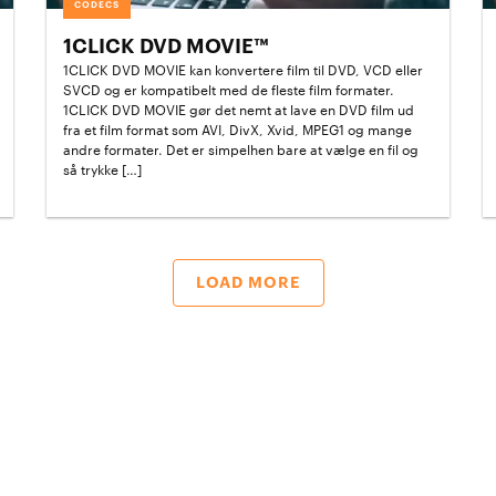
CODECS
1CLICK DVD MOVIE™
1CLICK DVD MOVIE kan konvertere film til DVD, VCD eller
SVCD og er kompatibelt med de fleste film formater.
1CLICK DVD MOVIE gør det nemt at lave en DVD film ud
fra et film format som AVI, DivX, Xvid, MPEG1 og mange
andre formater. Det er simpelhen bare at vælge en fil og
så trykke […]
LOAD MORE