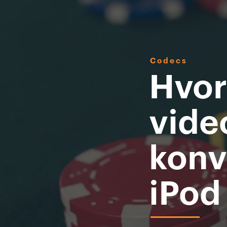
Codecs
Hvor
video
konv
iPod