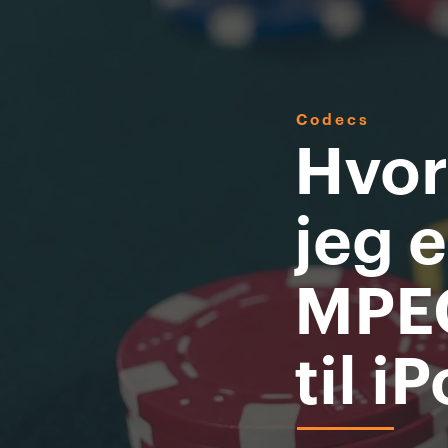
Codecs
Hvor
jeg e
MPEG
til i