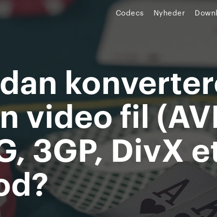
Codecs
Nyheder
Down
dan konverter
n video fil (AVI
, 3GP, DivX et
Pod?