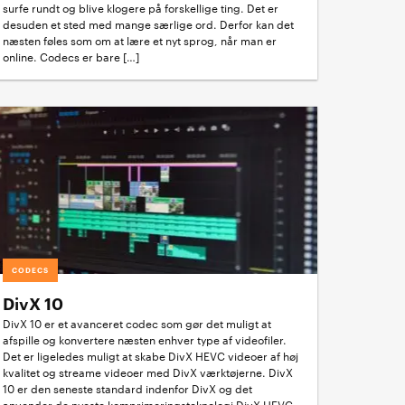
surfe rundt og blive klogere på forskellige ting. Det er
desuden et sted med mange særlige ord. Derfor kan det
næsten føles som om at lære et nyt sprog, når man er
online. Codecs er bare […]
CODECS
DivX 10
DivX 10 er et avanceret codec som gør det muligt at
afspille og konvertere næsten enhver type af videofiler.
Det er ligeledes muligt at skabe DivX HEVC videoer af høj
kvalitet og streame videoer med DivX værktøjerne. DivX
10 er den seneste standard indenfor DivX og det