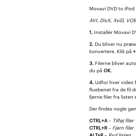
Movavi DVD to iPod 
AVI, DivX, XviD, VO
1.
Installér Movavi D
2.
Du bliver nu præs
konvertere. Klik på
+
3.
Filerne bliver auto
du på
OK
.
4.
Udfor hver video fi
fluebenet fra de fil 
fjerne filer fra list
Der findes nogle gen
CTRL+A
–
Tilføj filer
CTRL+R
–
Fjern filer
ALT+R
–
Ryd listen