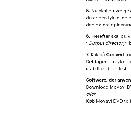
5.
Nu skal du vælge 
du er den lykkelige 
den højere opløsnin
6.
Herefter skal du 
”
Output directory
” 
7.
Klik på
Convert
for
Det tager et stykke
stabilt end de fleste
Software, der anven
Download Movavi DV
eller
Køb Movavi DVD to 