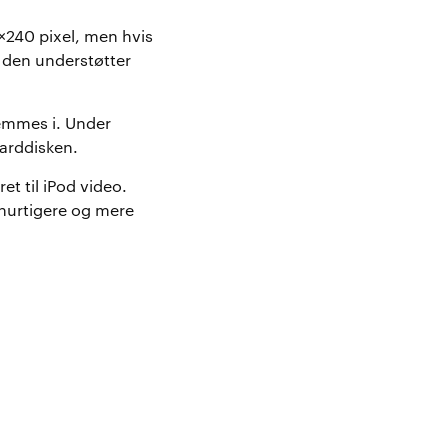
×240 pixel, men hvis
 den understøtter
gemmes i. Under
harddisken.
et til iPod video.
hurtigere og mere