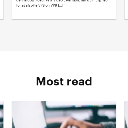
denne download, VP9 Video Extension, har du mulighed
for at afspille VP8 og VP9 […]
Most read