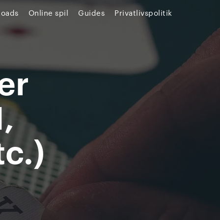
loads
Online spil
Guides
Privatlivspolitik
er
,
c.)