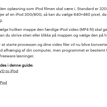
den opløsning som iPod filmen skal være i. Standard er 320
ejer af en iPod 30G/80G, så kan du vælge 640×480 pixel, da
g.
vælge hvilken mappe den færdige iPod video (MP4 fil) skal 
kan du skrive stien eller klikke på mappen og vælge den på 
 at starte processen og dine video filer vil nu blive konverter
 tid afhængig af din computer, men programmet er bestemt 
 freeware løsninger.
des i denne guide:
D to iPod
iPod