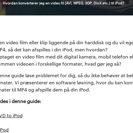
>
Hvordan konverterer jeg en video fil (AVI, MPEG, 3GP, DivX etc.) til iPod?
en video film eller klip liggende på din harddisk og du vil e
MP4, så det kan afspilles i din iPod, men hvordan?
ptaget en video film med dit digital kamera, mobil telefon 
mmen videoen i forskellige formater, hvad gør jeg så?
enne guide løse problemet for dig, så du ikke behøver at b
rmater. Vi præsenterer en software løsning, hvor du kan konv
ter til MP4 og afspille dem på din iPod.
des i denne guide:
D to iPod
iPod