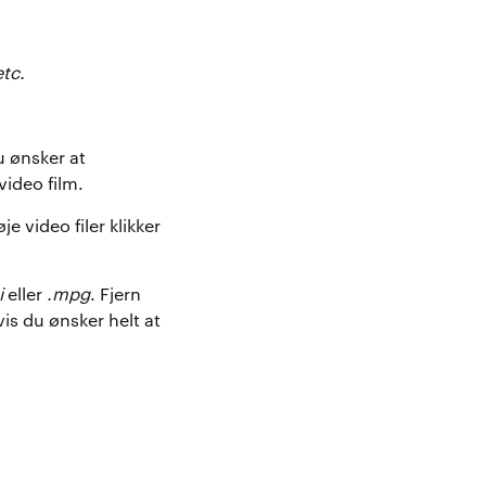
tc.
u ønsker at
ideo film.
e video filer klikker
i
eller
.mpg
. Fjern
vis du ønsker helt at