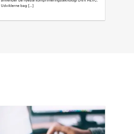
anvender de nyeste komprimeringsteknologi DivX HEVC.
Udviklerne bag […]