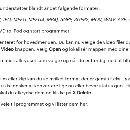
understøtter blandt andet følgende formater:
B, IFO, MPEG, MPEG4, MP4), 3GPP, 3GPP2, MOV, WMV, ASF, e
VD to iPod og start programmet.
enteret for hovedmenuen. Du kan nu vælge de video filer d
 Video
knappen. Vælg
Open
og lokalisér mappen med dine v
matisk afkrydset som valgte og når du er færdig med at tilføj
lm eller klip kan du se hvilket format der er gemt i f.eks.
.av
du ikke ønsker at konvertere lige nu eller bevar status quo. H
en skal du afkrydse dem og klikke på
X Delete
.
veje til programmet og vi lister dem her: