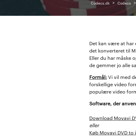
>
Codecs.dk
Codecs
Det kan være at har 
det konverteret til 
Eller du har måske o
de gemmer jo alle sa
Formål:
Vi vil med d
forskellige video fo
populære video forma
Software, der anven
Download Movavi DV
eller
Køb Movavi DVD to 