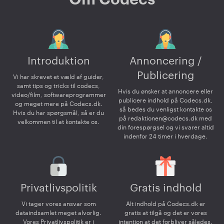
Introduktion
Annoncering /
Publicering
Vi har skrevet et væld af guider,
samt tips og tricks til codecs,
Hvis du ønsker at annoncere eller
video/film, softwareprogrammer
publicere indhold på Codecs.dk,
og meget mere på Codecs.dk.
så bedes du venligst kontakte os
Hvis du har spørgsmål, så er du
på
redaktionen@codecs.dk
med
velkommen til at kontakte os.
din forespørgsel og vi svarer altid
indenfor 24 timer i hverdage.
Privatlivspolitik
Gratis indhold
Vi tager vores ansvar som
Alt indhold på Codecs.dk er
dataindsamlet meget alvorlig.
gratis at tilgå og det er vores
Vores Privatlivspolitik er i
intention at det forbliver således.