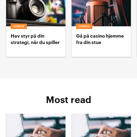
CODECS
CODECS
Hav styr på din
Gå på casino hjemme
strategi, når du spiller
fra din stue
Most read