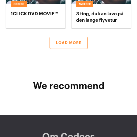
CODECS
NYHEDER
1CLICK DVD MOVIE™
3 ting, du kan lave på
den lange flyvetur
LOAD MORE
We recommend
Om Codecs