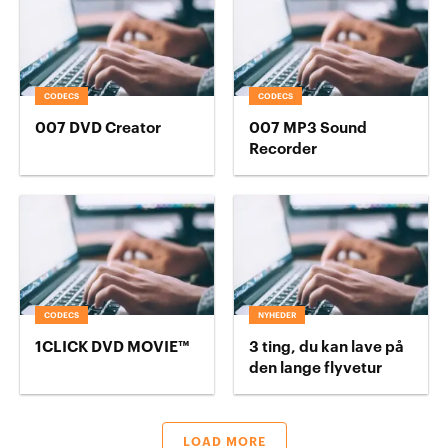
CODECS
CODECS
007 DVD Creator
007 MP3 Sound
Recorder
CODECS
NYHEDER
1CLICK DVD MOVIE™
3 ting, du kan lave på
den lange flyvetur
LOAD MORE