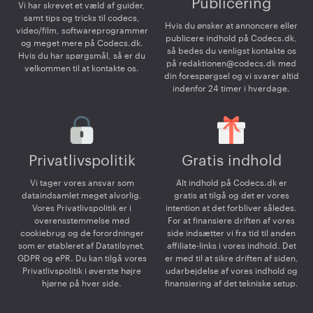
Publicering
Vi har skrevet et væld af guider,
samt tips og tricks til codecs,
Hvis du ønsker at annoncere eller
video/film, softwareprogrammer
publicere indhold på Codecs.dk,
og meget mere på Codecs.dk.
så bedes du venligst kontakte os
Hvis du har spørgsmål, så er du
på
redaktionen@codecs.dk
med
velkommen til at kontakte os.
din forespørgsel og vi svarer altid
indenfor 24 timer i hverdage.
Privatlivspolitik
Gratis indhold
Vi tager vores ansvar som
Alt indhold på Codecs.dk er
dataindsamlet meget alvorlig.
gratis at tilgå og det er vores
Vores Privatlivspolitik er i
intention at det forbliver således.
overensstemmelse med
For at finansiere driften af vores
cookiebrug og de forordninger
side indsætter vi fra tid til anden
som er etableret af Datatilsynet,
affiliate-links i vores indhold. Det
GDPR og ePR. Du kan tilgå vores
er med til at sikre driften af siden,
Privatlivspolitik i øverste højre
udarbejdelse af vores indhold og
hjørne på hver side.
finansiering af det tekniske setup.