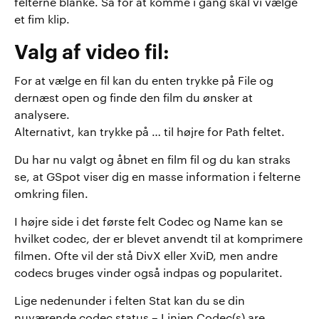
felterne blanke. Så for at komme i gang skal vi vælge
et fim klip.
Valg af video fil:
For at vælge en fil kan du enten trykke på File og
dernæst open og finde den film du ønsker at
analysere.
Alternativt, kan trykke på … til højre for Path feltet.
Du har nu valgt og åbnet en film fil og du kan straks
se, at GSpot viser dig en masse information i felterne
omkring filen.
I højre side i det første felt Codec og Name kan se
hvilket codec, der er blevet anvendt til at komprimere
filmen. Ofte vil der stå DivX eller XviD, men andre
codecs bruges vinder også indpas og popularitet.
Lige nedenunder i felten Stat kan du se din
nuværende codec status – Linjen Codec(s) are