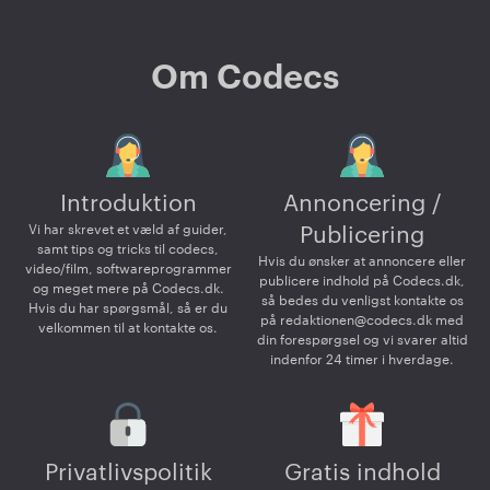
Om Codecs
Introduktion
Annoncering /
Vi har skrevet et væld af guider,
Publicering
samt tips og tricks til codecs,
Hvis du ønsker at annoncere eller
video/film, softwareprogrammer
publicere indhold på Codecs.dk,
og meget mere på Codecs.dk.
så bedes du venligst kontakte os
Hvis du har spørgsmål, så er du
på
redaktionen@codecs.dk
med
velkommen til at kontakte os.
din forespørgsel og vi svarer altid
indenfor 24 timer i hverdage.
Privatlivspolitik
Gratis indhold