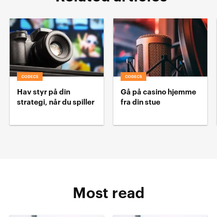
CODECS
CODECS
Hav styr på din
Gå på casino hjemme
strategi, når du spiller
fra din stue
Most read