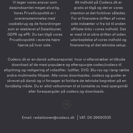
Vi tager vores ansvar som
Alt indhold på Codecs.dk er
dataindsamlet meget alvorlig.
gratis at tilgå og det er vores
Vores Privatlivspolitik er i
intention at det forbliver således.
overensstemmelse med
For at finansiere driften af vores
cookiebrug og de forordninger
side indsætter vi fra tid til anden
som er etableret af Datatilsynet,
affiliate-links i vores indhold. Det
GDPR og ePR. Du kan tilgå vores
er med til at sikre driften af siden,
Privatlivspolitik i øverste højre
udarbejdelse af vores indhold og
hjørne på hver side.
finansiering af det tekniske setup.
Codecs.dk er en dansk softwareportal, hvor vi efterstræber at tilbyde
download af de mest populære og efterspurgte codec/codecs til
afspilning og redigering af videofiler, lydfiler, DVD, Blu-ray og i lang række
andre multimedia filtyper. Alle vores downloades, codecs og guider er
skrevet på dansk og vi forsøger at forklare de tekniske begreber på en
forståelig måde. Du er altid velkommen til at kontakte os med spørgsmål
eller forespørgsler på codecs og downloads.
Email:
redaktionen@codecs.dk
VAT: DK-39690535