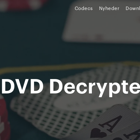
Codecs
Nyheder
Down
 DVD Decrypte