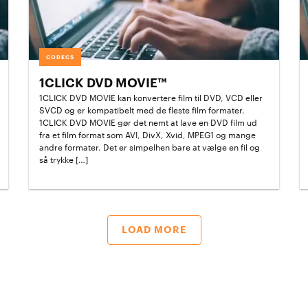
CODECS
1CLICK DVD MOVIE™
1CLICK DVD MOVIE kan konvertere film til DVD, VCD eller
SVCD og er kompatibelt med de fleste film formater.
1CLICK DVD MOVIE gør det nemt at lave en DVD film ud
fra et film format som AVI, DivX, Xvid, MPEG1 og mange
andre formater. Det er simpelhen bare at vælge en fil og
så trykke […]
LOAD MORE