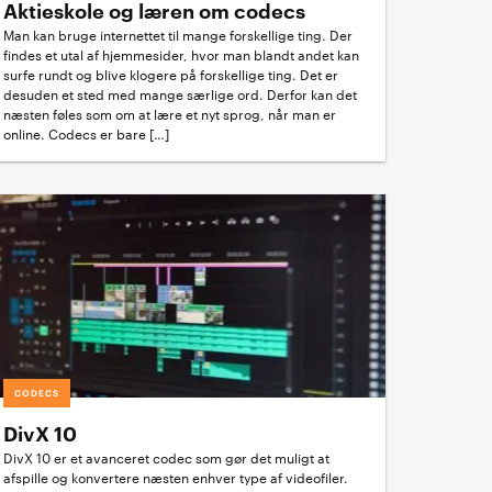
Aktieskole og læren om codecs
Man kan bruge internettet til mange forskellige ting. Der
findes et utal af hjemmesider, hvor man blandt andet kan
surfe rundt og blive klogere på forskellige ting. Det er
desuden et sted med mange særlige ord. Derfor kan det
næsten føles som om at lære et nyt sprog, når man er
online. Codecs er bare […]
CODECS
DivX 10
DivX 10 er et avanceret codec som gør det muligt at
afspille og konvertere næsten enhver type af videofiler.