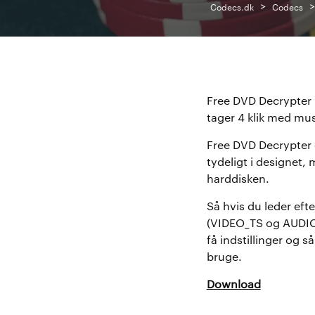
>
Codecs.dk
Codecs
Free DVD Decrypter 
tager 4 klik med mus
Free DVD Decrypter e
tydeligt i designet,
harddisken.
Så hvis du leder efte
(VIDEO_TS og AUDIO_
få indstillinger og s
bruge.
Download