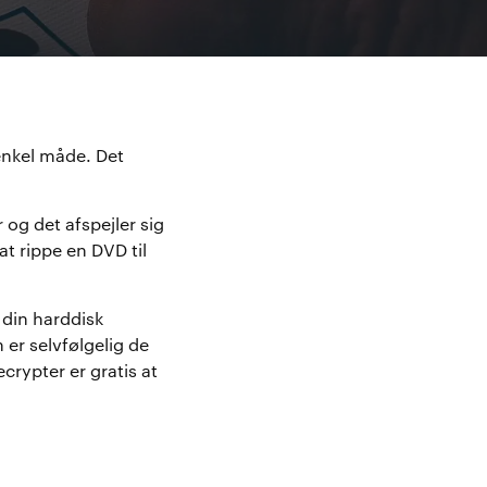
enkel måde. Det
og det afspejler sig
at rippe en DVD til
l din harddisk
er selvfølgelig de
crypter er gratis at