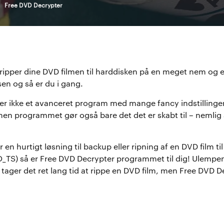
>
Free DVD Decrypter
ripper dine DVD filmen til harddisken på en meget nem og 
en og så er du i gang.
r ikke et avanceret program med mange fancy indstillinger 
 men programmet gør også bare det det er skabt til – nemlig 
r en hurtigt løsning til backup eller ripning af en DVD film ti
TS) så er Free DVD Decrypter programmet til dig! Ulempen 
å tager det ret lang tid at rippe en DVD film, men Free DVD De