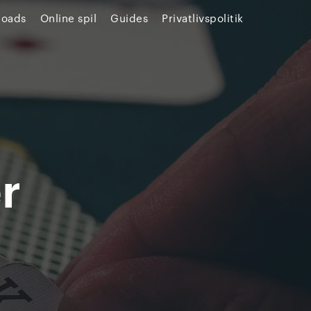
loads
Online spil
Guides
Privatlivspolitik
r