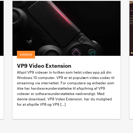
CODECS
VP9 Video Extension
Afspil VP9 videoer in hvilken som helst video app på din
Windows 10 computer. VP9 er et populært video codec til
streaming via internettet. For computere og enheder som
ikke har hardwareunderstøttelse til afspilning af VP9
videoer er softwareunderstøttelse nødvendigt. Med
denne download, VP9 Video Extension, har du mulighed
for at afspille VP8 og VP9 […]