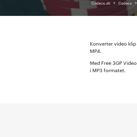
>
Codecs.dk
Codecs
Konverter video klip
MP4.
Med Free 3GP Video 
i MP3 formatet.