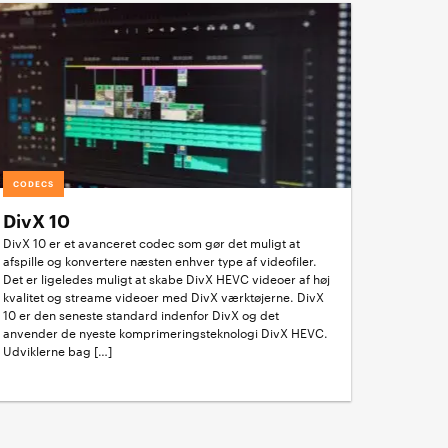
CODECS
DivX 10
DivX 10 er et avanceret codec som gør det muligt at
afspille og konvertere næsten enhver type af videofiler.
Det er ligeledes muligt at skabe DivX HEVC videoer af høj
kvalitet og streame videoer med DivX værktøjerne. DivX
10 er den seneste standard indenfor DivX og det
anvender de nyeste komprimeringsteknologi DivX HEVC.
Udviklerne bag […]