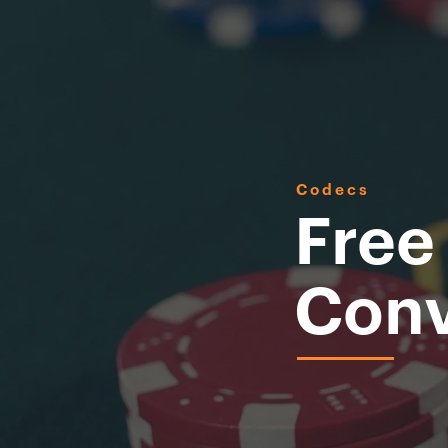
Codecs
Free
Conv