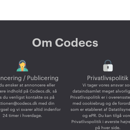
Om Codecs
ncering / Publicering
Privatlivspolitik
du ønsker at annoncere eller
Vi tager vores ansvar s
ere indhold på Codecs.dk, så
dataindsamlet meget alvorlig
 du venligst kontakte os på
Privatlivspolitik er i overenss
ktionen@codecs.dk
med din
med cookiebrug og de foror
gsel og vi svarer altid indenfor
som er etableret af Datatilsyn
24 timer i hverdage.
og ePR. Du kan tilgå vor
Privatlivspolitik i øverste højr
på hver side.