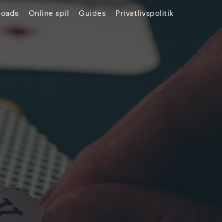
loads
Online spil
Guides
Privatlivspolitik