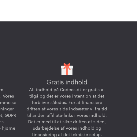
Gratis indhold
om
Alt indhold på Codecs.dk er gratis at
. Vores
tilgå og det er vores intention at det
temmelse
forbliver således. For at finansiere
dninger
driften af vores side indsætter vi fra tid
et, GDPR
til anden affiliate-links i vores indhold.
es
Det er med til at sikre driften af siden,
e hjørne
udarbejdelse af vores indhold og
finansiering af det tekniske setup.