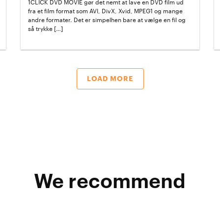
1CLICK DVD MOVIE gør det nemt at lave en DVD film ud
fra et film format som AVI, DivX, Xvid, MPEG1 og mange
andre formater. Det er simpelhen bare at vælge en fil og
så trykke […]
LOAD MORE
We recommend