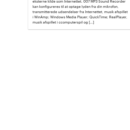
eksterne kilde som Internettet. 007 MP3 Sound Recorder
kan konfigureres til at optage lyden fra din mikrofon,
transmitterede udsendelser fra Internettet, musik afspillet
i WinAmp; Windows Media Player; QuickTime; RealPlayer,
musik afspillet i ccomputerspil og […]