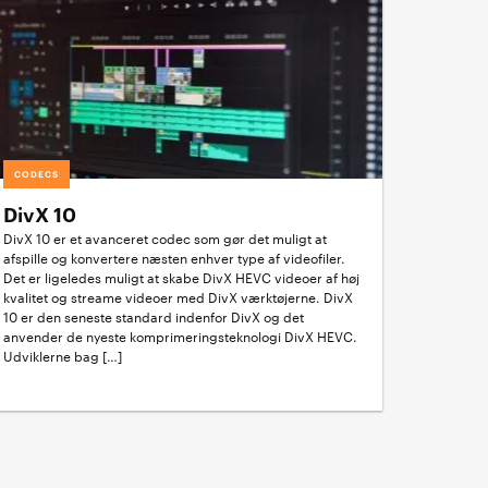
CODECS
DivX 10
DivX 10 er et avanceret codec som gør det muligt at
afspille og konvertere næsten enhver type af videofiler.
Det er ligeledes muligt at skabe DivX HEVC videoer af høj
kvalitet og streame videoer med DivX værktøjerne. DivX
10 er den seneste standard indenfor DivX og det
anvender de nyeste komprimeringsteknologi DivX HEVC.
Udviklerne bag […]