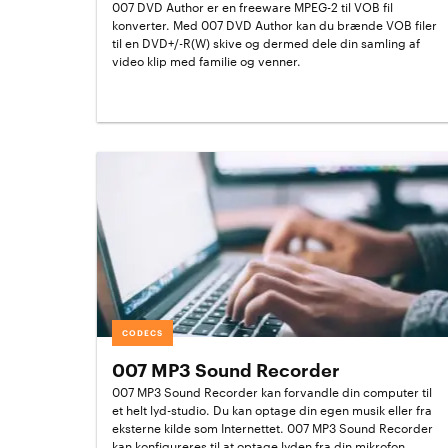
007 DVD Author er en freeware MPEG-2 til VOB fil
konverter. Med 007 DVD Author kan du brænde VOB filer
til en DVD+/-R(W) skive og dermed dele din samling af
video klip med familie og venner.
CODECS
007 MP3 Sound Recorder
007 MP3 Sound Recorder kan forvandle din computer til
et helt lyd-studio. Du kan optage din egen musik eller fra
eksterne kilde som Internettet. 007 MP3 Sound Recorder
kan konfigureres til at optage lyden fra din mikrofon,