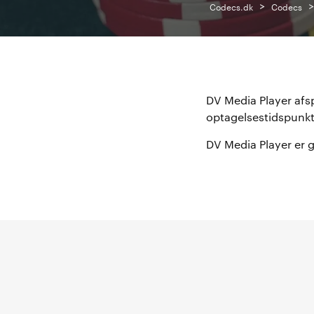
>
Codecs.dk
Codecs
DV Media Player afspi
optagelsestidspunkt
DV Media Player er ga