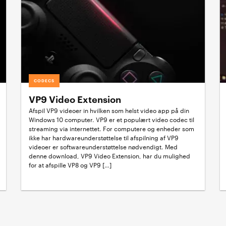
CODECS
VP9 Video Extension
Afspil VP9 videoer in hvilken som helst video app på din
Windows 10 computer. VP9 er et populært video codec til
streaming via internettet. For computere og enheder som
ikke har hardwareunderstøttelse til afspilning af VP9
videoer er softwareunderstøttelse nødvendigt. Med
denne download, VP9 Video Extension, har du mulighed
for at afspille VP8 og VP9 […]