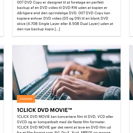
007 DVD Copy er designet til at foretage en perfekt
backup af en DVD video til DVD-RW uden at kopien er
dårligere end den oprindelige DVD. 007 DVD Copy kan
kopiere enhver DVD video (D5 og D9) til en blank DVD
skive (4.7GB Single Layer eller 8.5GB Dual Layer) uden at
den nye backup kopis […]
CODECS
1CLICK DVD MOVIE™
1CLICK DVD MOVIE kan konvertere film til DVD, VCD eller
SVCD og er kompatibelt med de fleste film formater.
1CLICK DVD MOVIE gør det nemt at lave en DVD film ud
fra et film format som AVI, DivX, Xvid, MPEG1 og mange