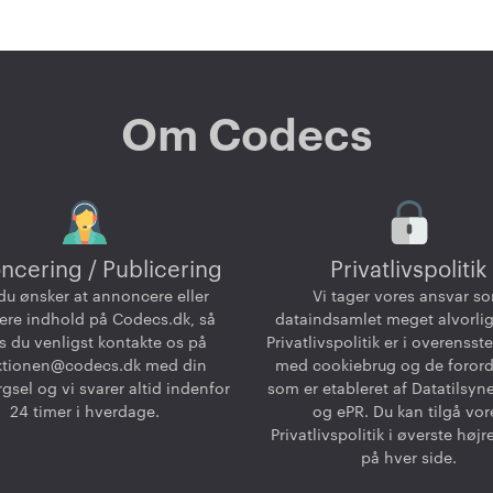
Om Codecs
ncering / Publicering
Privatlivspolitik
du ønsker at annoncere eller
Vi tager vores ansvar s
ere indhold på Codecs.dk, så
dataindsamlet meget alvorlig
 du venligst kontakte os på
Privatlivspolitik er i overenss
ktionen@codecs.dk
med din
med cookiebrug og de foror
gsel og vi svarer altid indenfor
som er etableret af Datatilsyn
24 timer i hverdage.
og ePR. Du kan tilgå vor
Privatlivspolitik i øverste højr
på hver side.