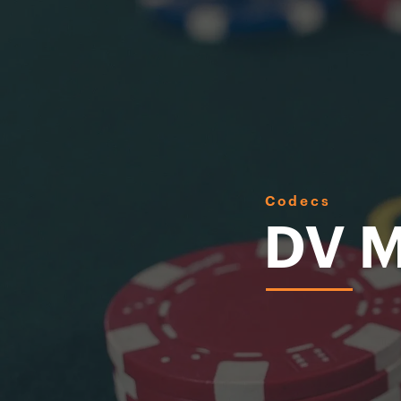
Codecs
DV M