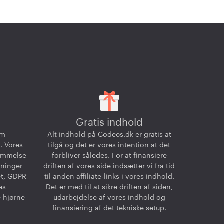
Gratis indhold
om
Alt indhold på Codecs.dk er gratis at
. Vores
tilgå og det er vores intention at det
temmelse
forbliver således. For at finansiere
dninger
driften af vores side indsætter vi fra tid
et, GDPR
til anden affiliate-links i vores indhold.
es
Det er med til at sikre driften af siden,
e hjørne
udarbejdelse af vores indhold og
finansiering af det tekniske setup.