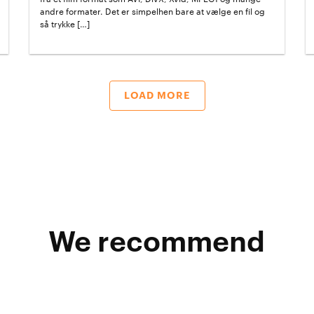
andre formater. Det er simpelhen bare at vælge en fil og
så trykke […]
LOAD MORE
We recommend