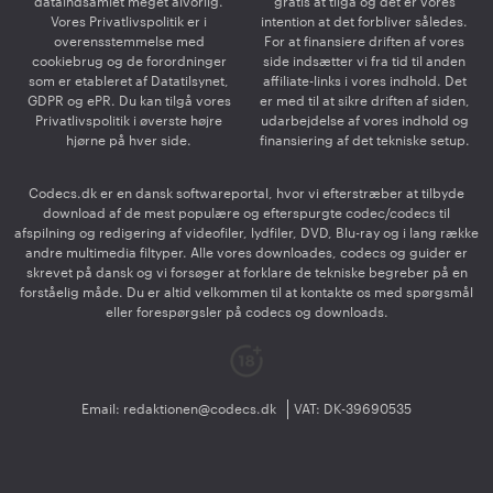
dataindsamlet meget alvorlig.
gratis at tilgå og det er vores
Vores Privatlivspolitik er i
intention at det forbliver således.
overensstemmelse med
For at finansiere driften af vores
cookiebrug og de forordninger
side indsætter vi fra tid til anden
som er etableret af Datatilsynet,
affiliate-links i vores indhold. Det
GDPR og ePR. Du kan tilgå vores
er med til at sikre driften af siden,
Privatlivspolitik i øverste højre
udarbejdelse af vores indhold og
hjørne på hver side.
finansiering af det tekniske setup.
Codecs.dk er en dansk softwareportal, hvor vi efterstræber at tilbyde
download af de mest populære og efterspurgte codec/codecs til
afspilning og redigering af videofiler, lydfiler, DVD, Blu-ray og i lang række
andre multimedia filtyper. Alle vores downloades, codecs og guider er
skrevet på dansk og vi forsøger at forklare de tekniske begreber på en
forståelig måde. Du er altid velkommen til at kontakte os med spørgsmål
eller forespørgsler på codecs og downloads.
Email:
redaktionen@codecs.dk
VAT: DK-39690535