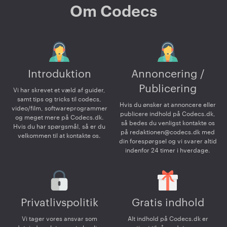
Om Codecs
Introduktion
Annoncering /
Publicering
Vi har skrevet et væld af guider,
samt tips og tricks til codecs,
Hvis du ønsker at annoncere eller
video/film, softwareprogrammer
publicere indhold på Codecs.dk,
og meget mere på Codecs.dk.
så bedes du venligst kontakte os
Hvis du har spørgsmål, så er du
på
redaktionen@codecs.dk
med
velkommen til at kontakte os.
din forespørgsel og vi svarer altid
indenfor 24 timer i hverdage.
Privatlivspolitik
Gratis indhold
Vi tager vores ansvar som
Alt indhold på Codecs.dk er