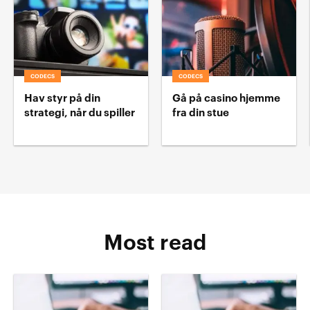
CODECS
CODECS
Hav styr på din
Gå på casino hjemme
strategi, når du spiller
fra din stue
Most read