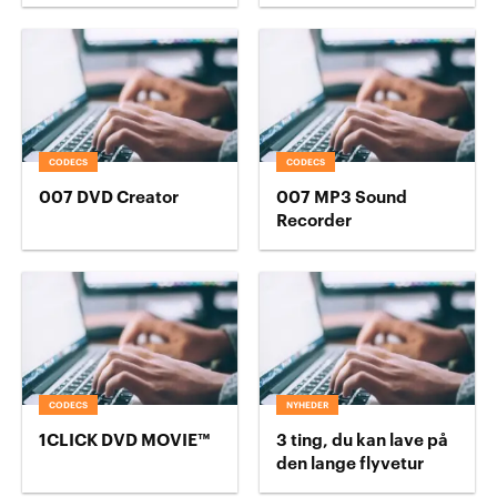
CODECS
CODECS
007 DVD Creator
007 MP3 Sound
Recorder
CODECS
NYHEDER
1CLICK DVD MOVIE™
3 ting, du kan lave på
den lange flyvetur