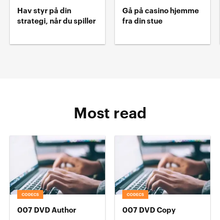
Hav styr på din
Gå på casino hjemme
strategi, når du spiller
fra din stue
Most read
CODECS
CODECS
007 DVD Author
007 DVD Copy