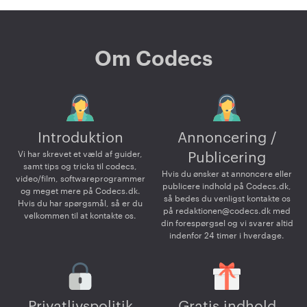
Om Codecs
Introduktion
Annoncering /
Vi har skrevet et væld af guider,
Publicering
samt tips og tricks til codecs,
Hvis du ønsker at annoncere eller
video/film, softwareprogrammer
publicere indhold på Codecs.dk,
og meget mere på Codecs.dk.
så bedes du venligst kontakte os
Hvis du har spørgsmål, så er du
på
redaktionen@codecs.dk
med
velkommen til at kontakte os.
din forespørgsel og vi svarer altid
indenfor 24 timer i hverdage.
Privatlivspolitik
Gratis indhold