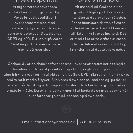
Vi tager vores ansvar som
Alt indhold på Codecs.dk er
dataindsamlet meget alvorlig.
gratis at tilgå og det er vores
Vores Privatlivspolitik er i
intention at det forbliver således.
overensstemmelse med
For at finansiere driften af vores
cookiebrug og de forordninger
side indsætter vi fra tid til anden
som er etableret af Datatilsynet,
affiliate-links i vores indhold. Det
GDPR og ePR. Du kan tilgå vores
er med til at sikre driften af siden,
Privatlivspolitik i øverste højre
udarbejdelse af vores indhold og
hjørne på hver side.
finansiering af det tekniske setup.
Codecs.dk er en dansk softwareportal, hvor vi efterstræber at tilbyde
download af de mest populære og efterspurgte codec/codecs til
afspilning og redigering af videofiler, lydfiler, DVD, Blu-ray og i lang række
andre multimedia filtyper. Alle vores downloades, codecs og guider er
skrevet på dansk og vi forsøger at forklare de tekniske begreber på en
forståelig måde. Du er altid velkommen til at kontakte os med spørgsmål
eller forespørgsler på codecs og downloads.
Email:
redaktionen@codecs.dk
VAT: DK-39690535