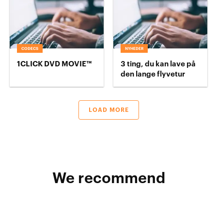
CODECS
NYHEDER
1CLICK DVD MOVIE™
3 ting, du kan lave på
den lange flyvetur
LOAD MORE
We recommend