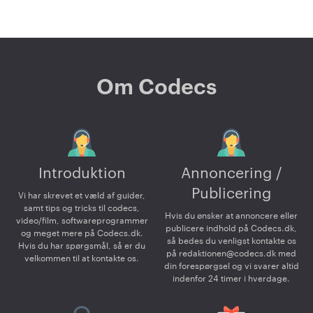
Om Codecs
Introduktion
Annoncering /
Publicering
Vi har skrevet et væld af guider,
samt tips og tricks til codecs,
Hvis du ønsker at annoncere eller
video/film, softwareprogrammer
publicere indhold på Codecs.dk,
og meget mere på Codecs.dk.
så bedes du venligst kontakte os
Hvis du har spørgsmål, så er du
på
redaktionen@codecs.dk
med
velkommen til at kontakte os.
din forespørgsel og vi svarer altid
indenfor 24 timer i hverdage.