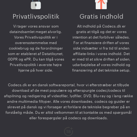
Privatlivspolitik
Gratis indhold
Vi tager vores ansvar som
Alt indhold på Codecs.dk er
dataindsamlet meget alvorlig.
gratis at tilgå og det er vores
Vores Privatlivspolitik er i
intention at det forbliver således.
overensstemmelse med
For at finansiere driften af vores
cookiebrug og de forordninger
side indsætter vi fra tid til anden
som er etableret af Datatilsynet,
affiliate-links i vores indhold. Det
GDPR og ePR. Du kan tilgå vores
er med til at sikre driften af siden,
Privatlivspolitik i øverste højre
udarbejdelse af vores indhold og
hjørne på hver side.
finansiering af det tekniske setup.
Codecs.dk er en dansk softwareportal, hvor vi efterstræber at tilbyde
download af de mest populære og efterspurgte codec/codecs til
afspilning og redigering af videofiler, lydfiler, DVD, Blu-ray og i lang række
andre multimedia filtyper. Alle vores downloades, codecs og guider er
skrevet på dansk og vi forsøger at forklare de tekniske begreber på en
forståelig måde. Du er altid velkommen til at kontakte os med spørgsmål
eller forespørgsler på codecs og downloads.