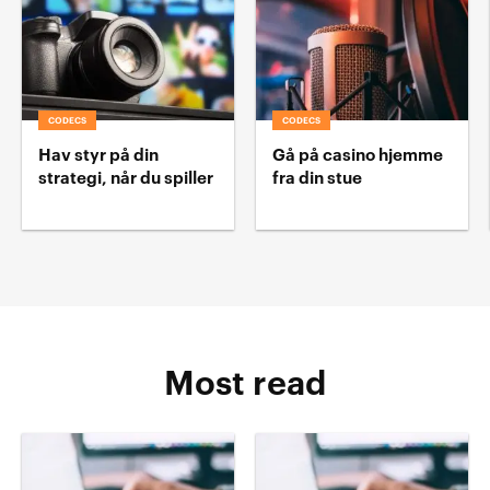
CODECS
CODECS
Hav styr på din
Gå på casino hjemme
strategi, når du spiller
fra din stue
Most read