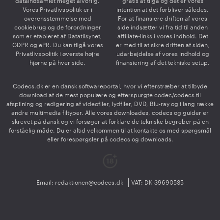
dataindsamlet meget alvorlig.
gratis at tilgå og det er vores
Vores Privatlivspolitik er i
intention at det forbliver således.
overensstemmelse med
For at finansiere driften af vores
cookiebrug og de forordninger
side indsætter vi fra tid til anden
som er etableret af Datatilsynet,
affiliate-links i vores indhold. Det
GDPR og ePR. Du kan tilgå vores
er med til at sikre driften af siden,
Privatlivspolitik i øverste højre
udarbejdelse af vores indhold og
hjørne på hver side.
finansiering af det tekniske setup.
Codecs.dk er en dansk softwareportal, hvor vi efterstræber at tilbyde
download af de mest populære og efterspurgte codec/codecs til
afspilning og redigering af videofiler, lydfiler, DVD, Blu-ray og i lang række
andre multimedia filtyper. Alle vores downloades, codecs og guider er
skrevet på dansk og vi forsøger at forklare de tekniske begreber på en
forståelig måde. Du er altid velkommen til at kontakte os med spørgsmål
eller forespørgsler på codecs og downloads.
Email:
redaktionen@codecs.dk
VAT: DK-39690535