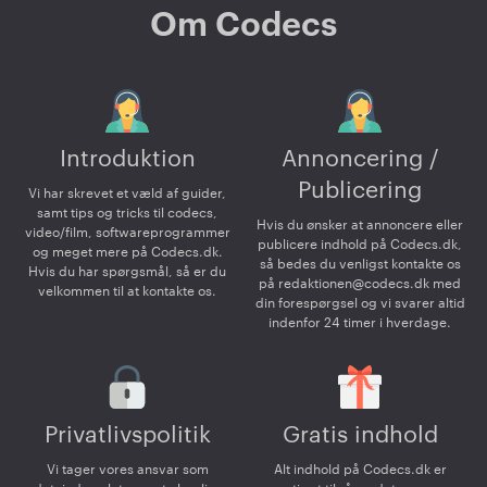
Om Codecs
Introduktion
Annoncering /
Publicering
Vi har skrevet et væld af guider,
samt tips og tricks til codecs,
Hvis du ønsker at annoncere eller
video/film, softwareprogrammer
publicere indhold på Codecs.dk,
og meget mere på Codecs.dk.
så bedes du venligst kontakte os
Hvis du har spørgsmål, så er du
på
redaktionen@codecs.dk
med
velkommen til at kontakte os.
din forespørgsel og vi svarer altid
indenfor 24 timer i hverdage.
Privatlivspolitik
Gratis indhold
Vi tager vores ansvar som
Alt indhold på Codecs.dk er