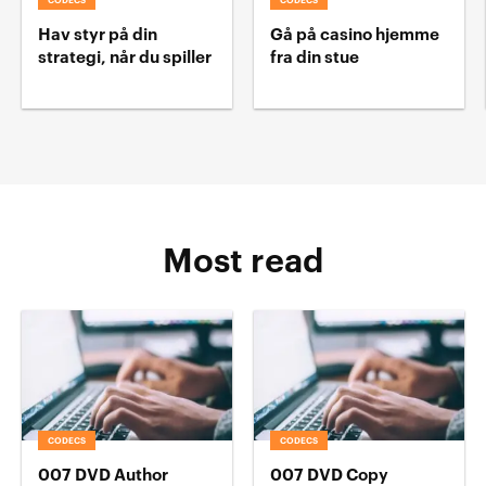
CODECS
CODECS
Hav styr på din
Gå på casino hjemme
strategi, når du spiller
fra din stue
Most read
CODECS
CODECS
007 DVD Author
007 DVD Copy