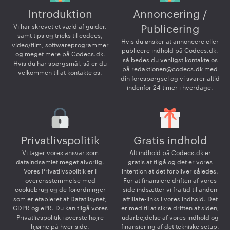
Introduktion
Annoncering /
Vi har skrevet et væld af guider,
Publicering
samt tips og tricks til codecs,
Hvis du ønsker at annoncere eller
video/film, softwareprogrammer
publicere indhold på Codecs.dk,
og meget mere på Codecs.dk.
så bedes du venligst kontakte os
Hvis du har spørgsmål, så er du
på
redaktionen@codecs.dk
med
velkommen til at kontakte os.
din forespørgsel og vi svarer altid
indenfor 24 timer i hverdage.
Privatlivspolitik
Gratis indhold
Vi tager vores ansvar som
Alt indhold på Codecs.dk er
dataindsamlet meget alvorlig.
gratis at tilgå og det er vores
Vores Privatlivspolitik er i
intention at det forbliver således.
overensstemmelse med
For at finansiere driften af vores
cookiebrug og de forordninger
side indsætter vi fra tid til anden
som er etableret af Datatilsynet,
affiliate-links i vores indhold. Det
GDPR og ePR. Du kan tilgå vores
er med til at sikre driften af siden,
Privatlivspolitik i øverste højre
udarbejdelse af vores indhold og
hjørne på hver side.
finansiering af det tekniske setup.