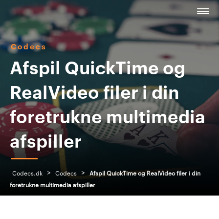
Codecs
Afspil QuickTime og
RealVideo filer i din
foretrukne multimedia
afspiller
>
>
Codecs.dk
Codecs
Afspil QuickTime og RealVideo filer i din
foretrukne multimedia afspiller