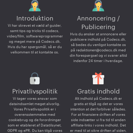
Introduktion
Annoncering /
Vi har skrevet et væld af guider,
Publicering
samt tips og tricks til codecs,
Hvis du ønsker at annoncere eller
video/film, softwareprogrammer
publicere indhold på Codecs.dk,
og meget mere på Codecs.dk.
så bedes du venligst kontakte os
Hvis du har spørgsmål, så er du
på
redaktionen@codecs.dk
med
velkommen til at kontakte os.
din forespørgsel og vi svarer altid
indenfor 24 timer i hverdage.
Privatlivspolitik
Gratis indhold
Vi tager vores ansvar som
Alt indhold på Codecs.dk er
dataindsamlet meget alvorlig.
gratis at tilgå og det er vores
Vores Privatlivspolitik er i
intention at det forbliver således.
overensstemmelse med
For at finansiere driften af vores
cookiebrug og de forordninger
side indsætter vi fra tid til anden
som er etableret af Datatilsynet,
affiliate-links i vores indhold. Det
GDPR og ePR. Du kan tilgå vores
er med til at sikre driften af siden,