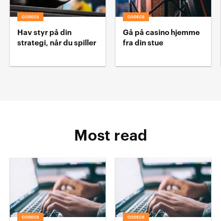
CODECS
CODECS
Hav styr på din
Gå på casino hjemme
strategi, når du spiller
fra din stue
Most read
CODECS
CODECS